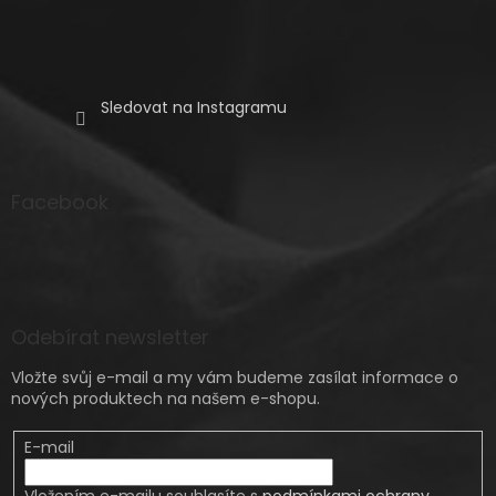
p
i
s
Sledovat na Instagramu
u
Facebook
Odebírat newsletter
Vložte svůj e-mail a my vám budeme zasílat informace o
nových produktech na našem e-shopu.
E-mail
Vložením e-mailu souhlasíte s
podmínkami ochrany