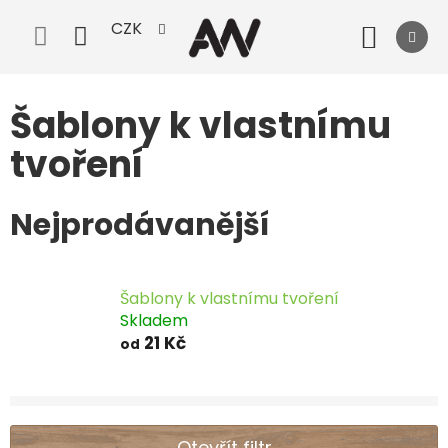
Přejít
CZK
na
Nák
obsah
koší
Šablony k vlastnímu
tvoření
Nejprodávanější
Šablony k vlastnímu tvoření
Skladem
21 Kč
od
Otevřít filtr