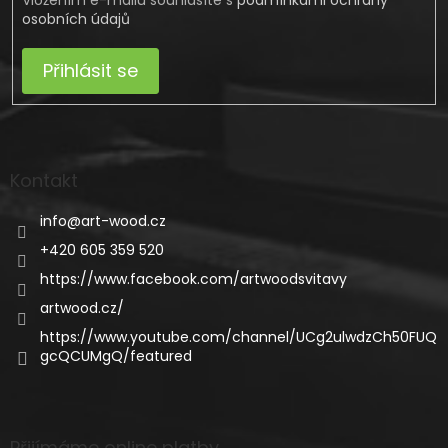
osobních údajů
Přihlásit se
Kontakt
info
@
art-wood.cz
+420 605 359 520
https://www.facebook.com/artwoodsvitavy
artwood.cz/
https://www.youtube.com/channel/UCg2ulwdzCh50FUQ
gcQCUMgQ/featured
Přijímáme online platby