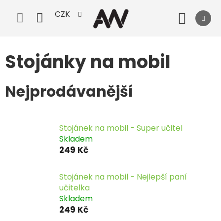
Přejít
CZK
na
Nák
obsah
koší
Stojánky na mobil
Nejprodávanější
Stojánek na mobil - Super učitel
Skladem
249 Kč
Stojánek na mobil - Nejlepší paní
učitelka
Skladem
249 Kč