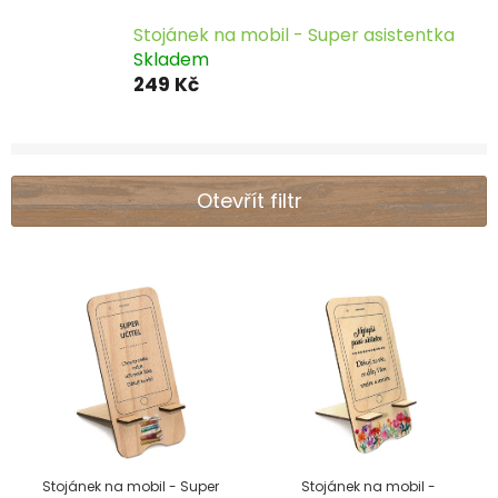
Stojánek na mobil - Super asistentka
Skladem
249 Kč
Otevřít filtr
V
ý
p
i
s
p
r
Stojánek na mobil - Super
Stojánek na mobil -