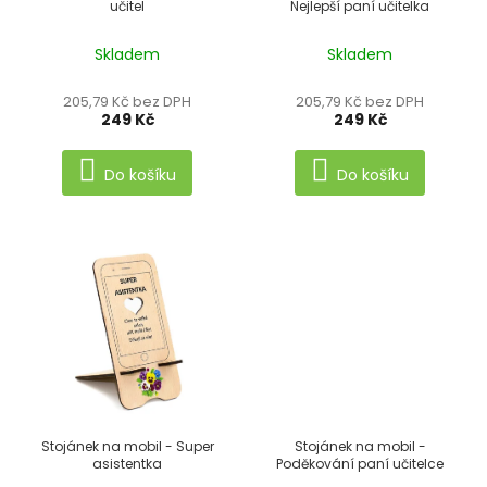
učitel
Nejlepší paní učitelka
o
d
Skladem
Skladem
u
205,79 Kč bez DPH
205,79 Kč bez DPH
k
249 Kč
249 Kč
t
Do košíku
Do košíku
ů
Stojánek na mobil - Super
Stojánek na mobil -
asistentka
Poděkování paní učitelce