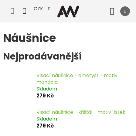
Přejít
CZK
na
Nák
obsah
koší
Náušnice
Nejprodávanější
Visací náušnice - ametyst - motiv
mandala
Skladem
279 Kč
Visací náušnice - křišťál - motiv lístek
Skladem
279 Kč