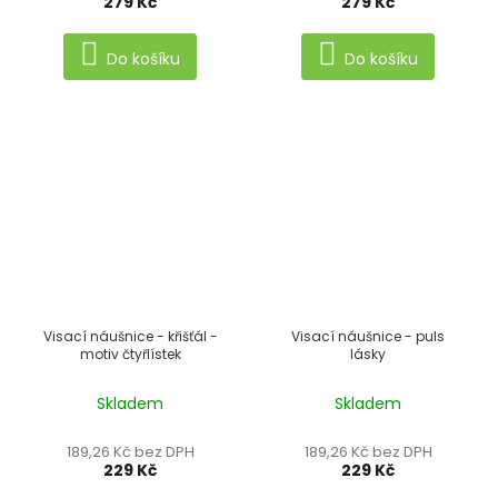
279 Kč
279 Kč
Do košíku
Do košíku
Visací náušnice - křišťál -
Visací náušnice - puls
motiv čtyřlístek
lásky
Skladem
Skladem
189,26 Kč bez DPH
189,26 Kč bez DPH
229 Kč
229 Kč