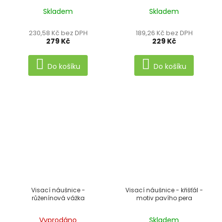
Skladem
Skladem
230,58 Kč bez DPH
189,26 Kč bez DPH
279 Kč
229 Kč
Do košíku
Do košíku
Visací náušnice -
Visací náušnice - křišťál -
růženínová vážka
motiv pavího pera
Vyprodáno
Skladem