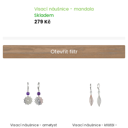
Visací náušnice - mandala
Skladem
279 Kč
Otevřít filtr
V
ý
p
i
s
p
r
Visací náušnice - ametyst
Visací náušnice - křišťál -