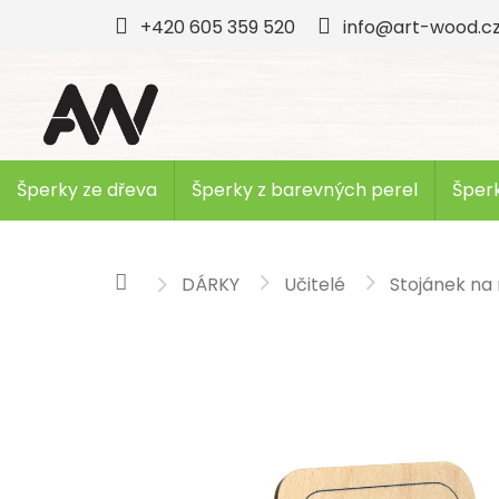
Přejít
+420 605 359 520
info@art-wood.c
na
obsah
Šperky ze dřeva
Šperky z barevných perel
Šperk
DÁRKY
Učitelé
Stojánek na 
Domů