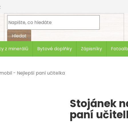
z
Hledat
y z minerálů
Bytové doplňky
Zápisníky
Fotoal
mobil - Nejlepší paní učitelka
Stojánek n
paní učite