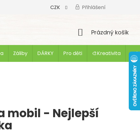
CZK
Přihlášení
Nákupní
Prázdný košík
košík
ba
Záliby
DÁRKY
Pro děti
🎨Kreativita
Zak
a mobil - Nejlepší
lka