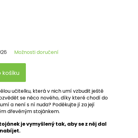
026
Možnosti doručení
o košíku
ělou učitelku, která v nich umí vzbudit ještě
ozvědět se něco nového, díky které chodí do
umí a není s ní nuda? Poděkujte jí za její
vým dřevěným stojánkem.
tojánek je vymyšlený tak, aby se z něj dal
nabíjet.