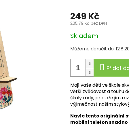
čka:
art-wood.cz
249 Kč
205,79 Kč bez DPH
Měrná
Skladem
cena:
Můžeme doručit do:
12.8.2
Přidat d
Mají vaše děti ve škole skv
větší zvědavost a touhu d
školy rády, protože jim roz
výjimečnost naším stylo
Navíc tento originální s
mobilní telefon snadno 