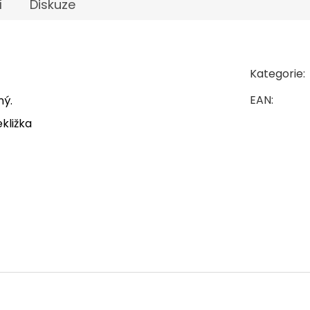
í
Diskuze
Kategorie
:
EAN
:
ný.
kližka