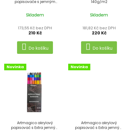
popisovače s jemným
140g/m2
o
hrotem METALICKÉ 8 ks
d
Skladem
Skladem
u
173,55 Kč bez DPH
181,82 Kč bez DPH
k
210 Kč
220 Kč
t
Do košíku
Do košíku
ů
Novinka
Novinka
Artmagico akrylový
Artmagico akrylový
popisovač s Extra jemným
popisovač s Extra jemným
hrotem (0,7 mm) 24 ks
hrotem TŘPYTIVÉ