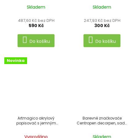
Skladem
Skladem
487,60 Kč bez DPH
247,93 Kč bez DPH
590 Kč
300 Kč
Do košíku
Do košíku
Novinka
Artmagico akrylový
Barevné značkovače
popisovač s jemným
Centropen decorpen, sada
hrotem (1 mm) 24 ks
8 + 1 ks
Vyprodáno
Skladem