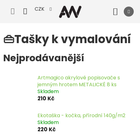
Přejít
CZK
na
Nák
obsah
koší
👜Tašky k vymalování
Nejprodávanější
Artmagico akrylové popisovače s
jemným hrotem METALICKÉ 8 ks
Skladem
210 Kč
Ekotaška - kočka, přírodní 140g/m2
Skladem
220 Kč