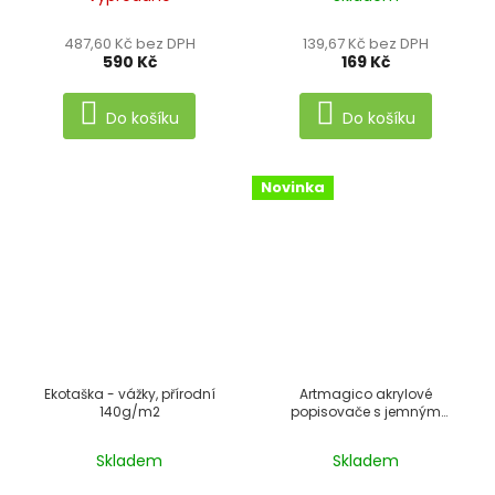
487,60 Kč bez DPH
139,67 Kč bez DPH
590 Kč
169 Kč
Do košíku
Do košíku
Novinka
Ekotaška - vážky, přírodní
Artmagico akrylové
140g/m2
popisovače s jemným
hrotem - pastelové - 8 ks
Skladem
Skladem