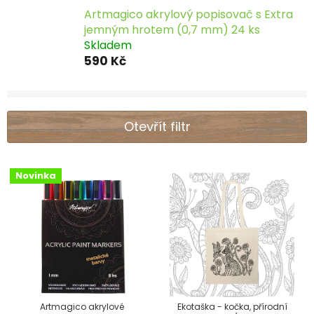
Artmagico akrylový popisovač s Extra
jemným hrotem (0,7 mm) 24 ks
Skladem
590 Kč
Otevřít filtr
V
Novinka
ý
p
i
s
p
r
Artmagico akrylové
Ekotaška - kočka, přírodní