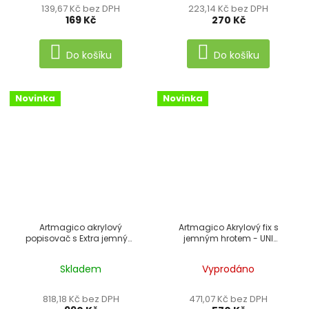
139,67 Kč bez DPH
223,14 Kč bez DPH
169 Kč
270 Kč
Do košíku
Do košíku
Novinka
Novinka
Artmagico akrylový
Artmagico Akrylový fix s
popisovač s Extra jemným
jemným hrotem - UNI
hrotem (0,7 mm) 42 ks
BASIC
Skladem
Vyprodáno
818,18 Kč bez DPH
471,07 Kč bez DPH