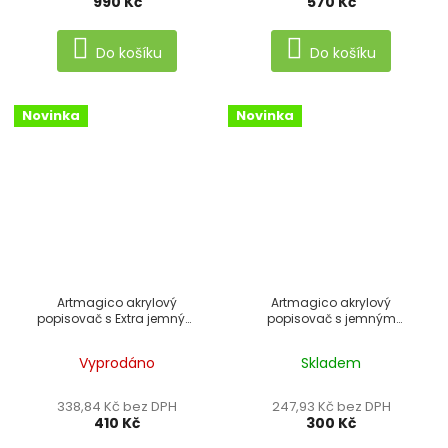
990 Kč
570 Kč
Do košíku
Do košíku
Novinka
Novinka
Artmagico akrylový
Artmagico akrylový
popisovač s Extra jemným
popisovač s jemným
hrotem METALICKÉ
hrotem (1 mm) 12 ks
Vyprodáno
Skladem
338,84 Kč bez DPH
247,93 Kč bez DPH
410 Kč
300 Kč