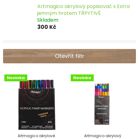
Artmagico akrylový popisovač s Extra
jemným hrotem TŘPYTIVÉ
Skladem
300 Kč
Otevřít filtr
V
Novinka
Novinka
ý
p
i
s
p
r
Artmagico akrylové
Artmagico akrylový