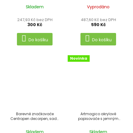
Skladem
Vyprodáno
247,93 Kč bez DPH
487,60 Kč bez DPH
300 Kč
590 Kč
Do košíku
Do košíku
Novinka
Barevné značkovače
Artmagico akrylové
Centropen decorpen, sada
popisovače s jemným
8 + 1 ks
hrotem - pastelové - 8 ks
Skladem
Skladem