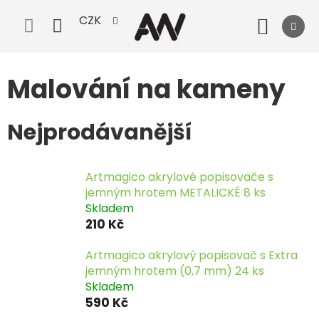
Přejít
CZK
na
Nák
obsah
koší
Malování na kameny
Nejprodávanější
Artmagico akrylové popisovače s
jemným hrotem METALICKÉ 8 ks
Skladem
210 Kč
Artmagico akrylový popisovač s Extra
jemným hrotem (0,7 mm) 24 ks
Skladem
590 Kč