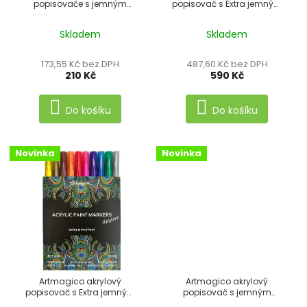
popisovače s jemným
popisovač s Extra jemným
o
hrotem METALICKÉ 8 ks
hrotem (0,7 mm) 24 ks
d
Skladem
Skladem
u
173,55 Kč bez DPH
487,60 Kč bez DPH
k
210 Kč
590 Kč
t
Do košíku
Do košíku
ů
Novinka
Novinka
Artmagico akrylový
Artmagico akrylový
popisovač s Extra jemným
popisovač s jemným
hrotem TŘPYTIVÉ
hrotem (1 mm) 24 ks