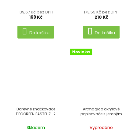
139,67 Kč bez DPH
173,55 Kč bez DPH
169 Kč
210 Kč
Do košíku
Do košíku
Novinka
Barevné značkovače
Artmagico akrylové
DECORPEN PASTEL 7+2
popisovače s jemným
Centropen
hrotem - základní - 10 ks
Skladem
Vyprodáno