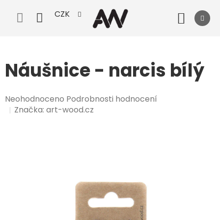
Přejít
CZK
na
Nák
obsah
koší
Náušnice - narcis bílý
Průměrné
Neohodnoceno
Podrobnosti hodnocení
hodnocení
Značka:
art-wood.cz
produktu
je
0,0
z
5
hvězdiček.