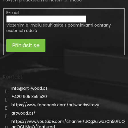
E-mail
Vložením e-mailu souhlasíte s
podmínkami ochrany
osobních údajů
Přihlásit se
Kontakt
info
@
art-wood.cz
+420 605 359 520
https://www.facebook.com/artwoodsvitavy
artwood.cz/
https://www.youtube.com/channel/UCg2ulwdzCh50FUQ
gcQCUMgQ/featured