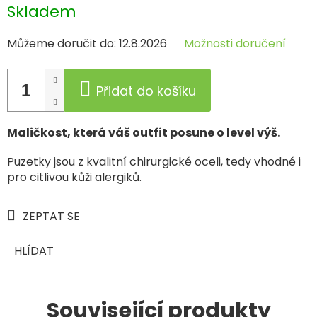
Měrná
Skladem
cena:
Můžeme doručit do:
12.8.2026
Možnosti doručení
Přidat do košíku
Maličkost, která váš outfit posune o level výš.
Puzetky jsou z kvalitní chirurgické oceli, tedy vhodné i
pro citlivou kůži alergiků.
ZEPTAT SE
HLÍDAT
Související produkty