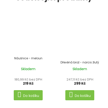
Náušnice - meloun
Dřevěná brož - narcis žlutý
Skladem
Skladem
Průměrné
hodnocení
180,99 Kč bez DPH
247,11 Kč bez DPH
produktu
219 Kč
299 Kč
je
5,0
Do košíku
Do košíku
z
5
hvězdiček.