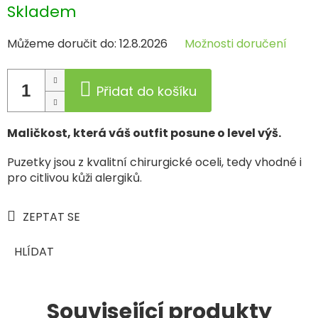
Měrná
Skladem
cena:
Můžeme doručit do:
12.8.2026
Možnosti doručení
Přidat do košíku
Maličkost, která váš outfit posune o level výš.
Puzetky jsou z kvalitní chirurgické oceli, tedy vhodné i
pro citlivou kůži alergiků.
ZEPTAT SE
HLÍDAT
Související produkty