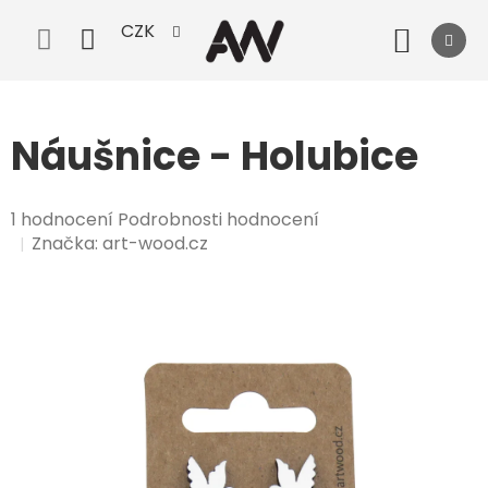
Přejít
CZK
na
Nák
obsah
koší
Náušnice - Holubice
Průměrné
1 hodnocení
Podrobnosti hodnocení
hodnocení
Značka:
art-wood.cz
produktu
je
5,0
z
5
hvězdiček.