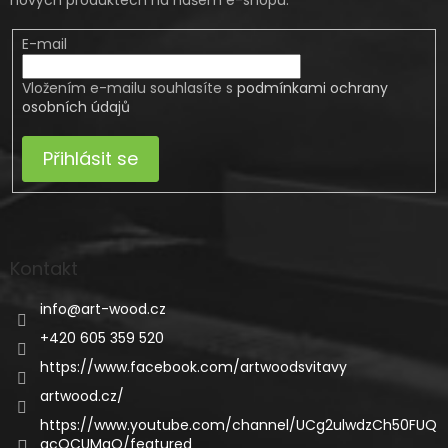
E-mail
Vložením e-mailu souhlasíte s
podmínkami ochrany
osobních údajů
Přihlásit se
Kontakt
info
@
art-wood.cz
+420 605 359 520
https://www.facebook.com/artwoodsvitavy
artwood.cz/
https://www.youtube.com/channel/UCg2ulwdzCh50FUQ
gcQCUMgQ/featured