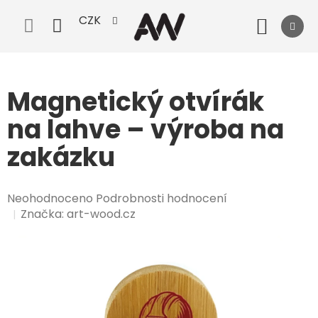
Přejít
CZK
na
Nák
obsah
koší
Magnetický otvírák
na lahve – výroba na
zakázku
Průměrné
Neohodnoceno
Podrobnosti hodnocení
hodnocení
Značka:
art-wood.cz
produktu
je
0,0
z
5
hvězdiček.