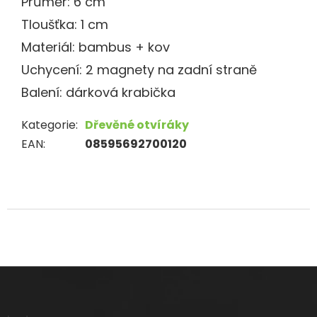
Průměr: 6 cm
Tloušťka: 1 cm
Materiál: bambus + kov
Uchycení: 2 magnety na zadní straně
Balení: dárková krabička
Kategorie
:
Dřevěné otvíráky
EAN
:
08595692700120
Z
á
p