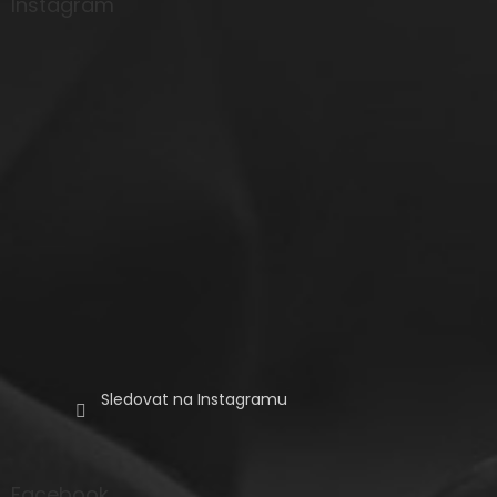
a
Instagram
t
í
Sledovat na Instagramu
Facebook