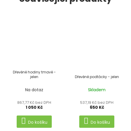
Dřevěné hodiny tmavé -
ZDARMA
Z
jelen
Dřevěné podtácky - jelen
D
A
R
M
Na dotaz
Skladem
A
867,77 Kč bez DPH
537,19 Kč bez DPH
1 050 Kč
650 Kč
Do košíku
Do košíku