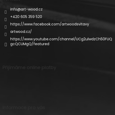
info
@
art-wood.cz
+420 605 359 520
https://www.facebook.com/artwoodsvitavy
artwood.cz/
https://www.youtube.com/channel/UCg2ulwdzCh50FUQ
gcQCUMgQ/featured
Přijímáme online platby
Informace pro vás