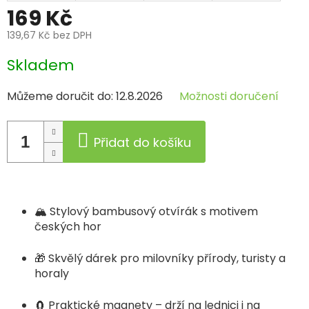
169 Kč
139,67 Kč bez DPH
Měrná
Skladem
cena:
Můžeme doručit do:
12.8.2026
Možnosti doručení
Přidat do košíku
🏔️ Stylový bambusový otvírák s motivem
českých hor
🎁 Skvělý dárek pro milovníky přírody, turisty a
horaly
🧲 Praktické magnety – drží na lednici i na