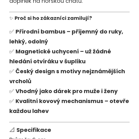
doplněk na horskou chatu.
✨
Proč si ho zákazníci zamilují?
✅
Přírodní bambus – příjemný do ruky,
lehký, odolný
✅
Magnetické uchycení – už žádné
hledání otvíráku v šuplíku
✅
Český design s motivy nejznámějších
vrcholů
✅
Vhodný jako dárek pro muže i ženy
✅
Kvalitní kovový mechanismus – otevře
každou lahev
📐
Specifikace