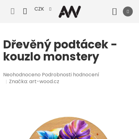
Přejít
CZK
na
Nák
obsah
koší
Dřevěný podtácek -
kouzlo monstery
Průměrné
Neohodnoceno
Podrobnosti hodnocení
hodnocení
Značka:
art-wood.cz
produktu
je
0,0
z
5
hvězdiček.