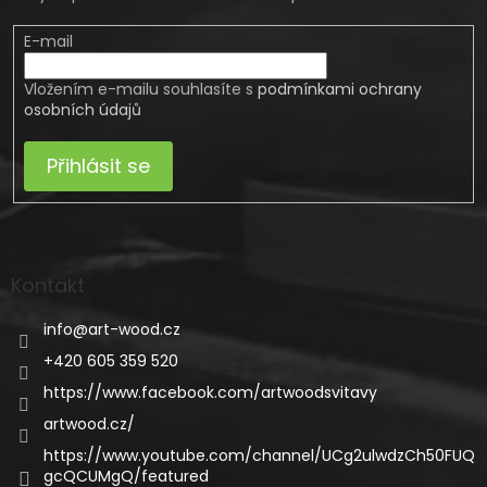
E-mail
Vložením e-mailu souhlasíte s
podmínkami ochrany
osobních údajů
Přihlásit se
Kontakt
info
@
art-wood.cz
+420 605 359 520
https://www.facebook.com/artwoodsvitavy
artwood.cz/
https://www.youtube.com/channel/UCg2ulwdzCh50FUQ
gcQCUMgQ/featured