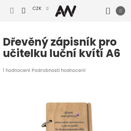
Přejít
CZK
na
Nák
obsah
koší
Dřevěný zápisník pro
učitelku luční kvítí A6
Průměrné
1 hodnocení
Podrobnosti hodnocení
hodnocení
produktu
je
5,0
z
5
hvězdiček.