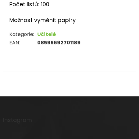
Počet listů: 100
Možnost vyměnit papíry
Kategorie
:
Učitelé
EAN
:
08595692701189
Z
á
p
a
Instagram
t
í