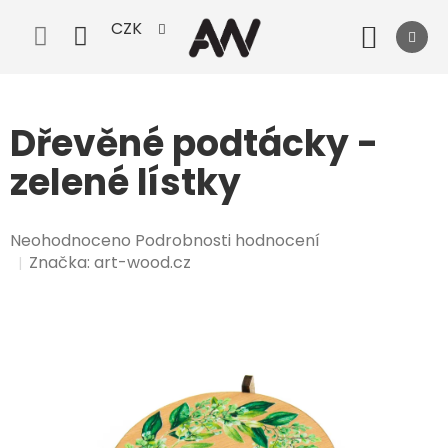
Přejít
CZK
na
Nák
obsah
koší
Dřevěné podtácky -
zelené lístky
Průměrné
Neohodnoceno
Podrobnosti hodnocení
hodnocení
Značka:
art-wood.cz
produktu
je
0,0
z
5
hvězdiček.