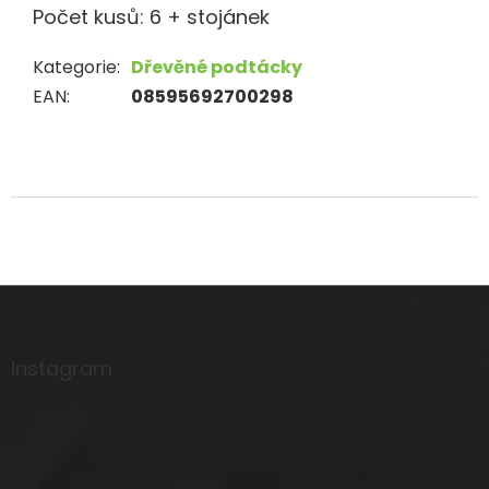
Počet kusů: 6 + stojánek
Kategorie
:
Dřevěné podtácky
EAN
:
08595692700298
Z
á
p
a
Instagram
t
í