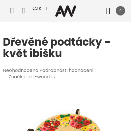
Přejít
CZK
na
Nák
obsah
koší
Dřevěné podtácky -
květ ibišku
Průměrné
Neohodnoceno
Podrobnosti hodnocení
hodnocení
Značka:
art-wood.cz
produktu
je
0,0
z
5
hvězdiček.