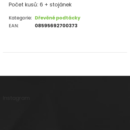
Počet kusů: 6 + stojánek
Kategorie
:
Dřevěné podtácky
EAN
:
08595692700373
Z
á
p
a
Instagram
t
í