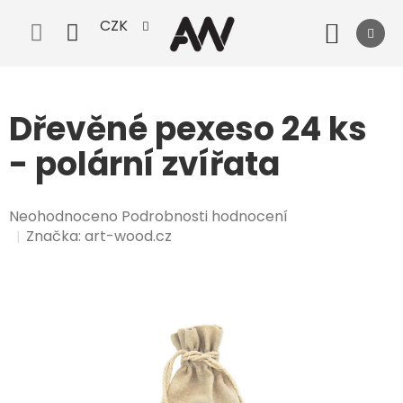
Přejít
CZK
na
Nák
obsah
koší
Dřevěné pexeso 24 ks
- polární zvířata
Průměrné
Neohodnoceno
Podrobnosti hodnocení
hodnocení
Značka:
art-wood.cz
produktu
je
0,0
z
5
hvězdiček.