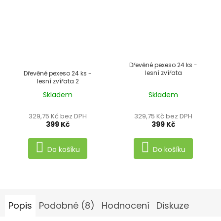
Dřevěné pexeso 24 ks -
lesní zvířata
Dřevěné pexeso 24 ks -
lesní zvířata 2
Skladem
Skladem
Průměrné
hodnocení
329,75 Kč bez DPH
329,75 Kč bez DPH
produktu
399 Kč
399 Kč
je
4,0
Do košíku
Do košíku
z
5
hvězdiček.
Popis
Podobné (8)
Hodnocení
Diskuze