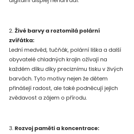
digitální displej nenahradí.
2.
Živé barvy a roztomilá polární
zvířátka:
Lední medvěd, tučňák, polární liška a další
obyvatelé chladných krajin ožívají na
každém dílku díky preciznímu tisku v živých
barvách. Tyto motivy nejen že dětem
přinášejí radost, ale také podněcují jejich
zvědavost a zájem o přírodu.
3.
Rozvoj paměti a koncentrace: