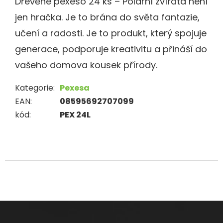
Dřevěné pexeso 24 ks – Polární zvířata není
jen hračka. Je to brána do světa fantazie,
učení a radosti. Je to produkt, který spojuje
generace, podporuje kreativitu a přináší do
vašeho domova kousek přírody.
Kategorie
:
Pexesa
EAN
:
08595692707099
kód
:
PEX 24L
Z
á