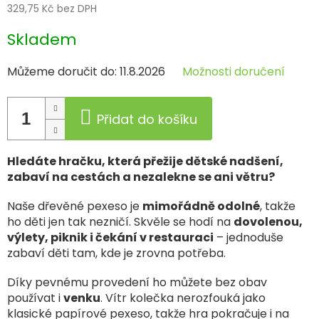
329,75 Kč bez DPH
Měrná
Skladem
cena:
Můžeme doručit do:
11.8.2026
Možnosti doručení
Přidat do košíku
Hledáte hračku, která přežije dětské nadšení,
zabaví na cestách a nezalekne se ani větru?
Naše dřevěné pexeso je
mimořádně odolné
, takže
ho děti jen tak nezničí. Skvěle se hodí na
dovolenou,
výlety, piknik i čekání v restauraci
– jednoduše
zabaví děti tam, kde je zrovna potřeba.
Díky pevnému provedení ho můžete bez obav
používat i
venku
. Vítr kolečka nerozfouká jako
klasické papírové pexeso, takže hra pokračuje i na