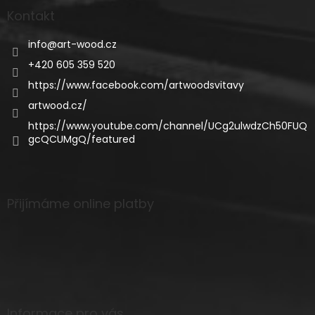
Kontakt
info
@
art-wood.cz
+420 605 359 520
https://www.facebook.com/artwoodsvitavy
artwood.cz/
https://www.youtube.com/channel/UCg2ulwdzCh50FUQ
gcQCUMgQ/featured
Přijímáme online platby
Informace pro vás