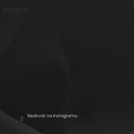
p
a
Instagram
t
í
Sledovat na Instagramu