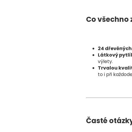
Co všechno 
24 dřevěných
Látkový pytlí
výlety.
Trvalou kvali
to i při každo
Časté otázk