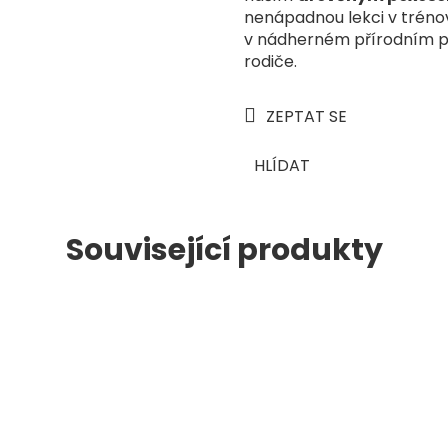
nenápadnou lekci v trénov
v nádherném přírodním prov
rodiče.
ZEPTAT SE
HLÍDAT
Související produkty