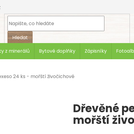
z
Hledat
y z minerálů
Bytové doplňky
Zápisníky
Fotoal
xeso 24 ks - mořští živočichové
Dřevěné pe
mořští živ