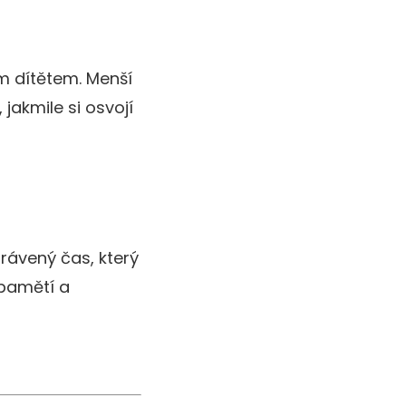
ím dítětem. Menší
jakmile si osvojí
trávený čas, který
 pamětí a