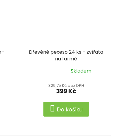
 -
Dřevěné pexeso 24 ks - zvířata
na farmě
Skladem
Průměrné
hodnocení
produktu
329,75 Kč bez DPH
399 Kč
je
5,0
z
Do košíku
5
hvězdiček.