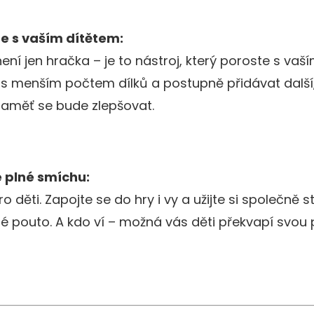
te s vaším dítětem:
ní jen hračka – je to nástroj, který poroste s vaš
s menším počtem dílků a postupně přidávat další, 
 paměť se bude zlepšovat.
e plné smíchu:
o děti. Zapojte se do hry i vy a užijte si společně s
né pouto. A kdo ví – možná vás děti překvapí svou