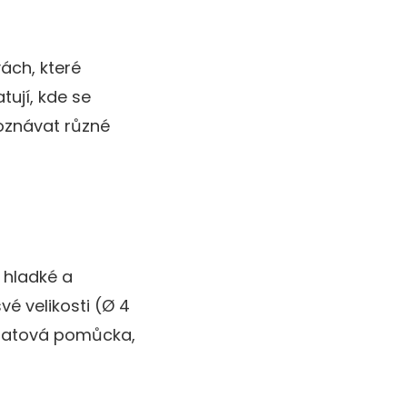
ách, které
tují, kde se
poznávat různé
, hladké a
vé velikosti (Ø 4
hmatová pomůcka,