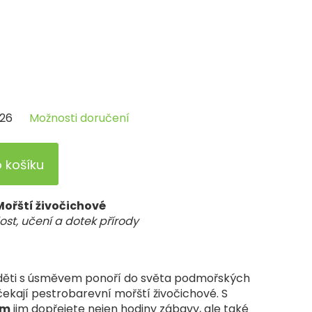
026
Možnosti doručení
o košíku
Mořští živočichové
ost, učení a dotek přírody
e děti s úsměvem ponoří do světa podmořských
čekají pestrobarevní mořští živočichové. S
em
jim dopřejete nejen hodiny zábavy, ale také