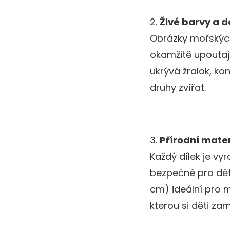
2.
Živé barvy a de
Obrázky mořských 
okamžitě upoutají
ukrývá žralok, ko
druhy zvířat.
3.
Přírodní mater
Každý dílek je vyr
bezpečné pro děts
cm) ideální pro 
kterou si děti zami