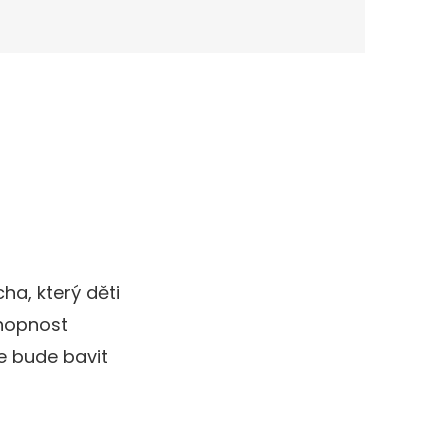
a, který děti
chopnost
e bude bavit