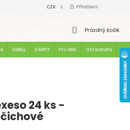
CZK
Přihlášení
Nákupní
Prázdný košík
košík
ba
Záliby
DÁRKY
Pro děti
🎨Kreativita
Zak
xeso 24 ks -
očichové