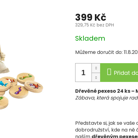
čka:
art-wood.cz
399 Kč
329,75 Kč bez DPH
Měrná
Skladem
cena:
Můžeme doručit do:
11.8.2
Přidat d
Dřevěné pexeso 24 ks – 
Zábava, která spojuje rad
Představte si, jak se vaš
dobrodružství, kde na ně 
naším
dřevěným pexes