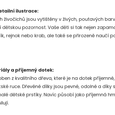
tailní ilustrace:
živočichů jsou vytištěny v živých, poutavých barv
 dětskou pozornost. Vaše děti si tak nejen zapama
ník, rejnok nebo krab, ale také se přirozeně naučí 
iály a příjemný dotek:
oben z kvalitního dřeva, které je na dotek příjemné
ké ruce. Dřevěné dílky jsou pevné, odolné a díky s
malé dětské prstíky. Navíc působí jako příjemná 
lují.