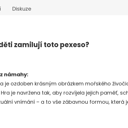
í
Diskuze
děti zamilují toto pexeso?
ez námahy:
sa je ozdoben krásným obrázkem mořského živočich
Hra je navržena tak, aby rozvíjela jejich paměť, s
uální vnímání – a to vše zábavnou formou, která j