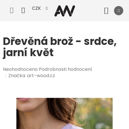
Přejít
CZK
na
Nák
obsah
koší
Dřevěná brož - srdce,
jarní květ
Průměrné
Neohodnoceno
Podrobnosti hodnocení
hodnocení
Značka:
art-wood.cz
produktu
je
0,0
z
5
hvězdiček.