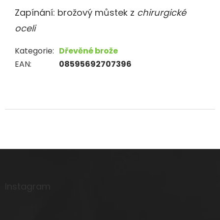
Zapínání: brožový můstek
z
chirurgické
oceli
Kategorie
:
Dřevěné brože
EAN
:
08595692707396
Z
á
p
a
Instagram
t
í