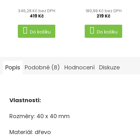
hodnocení
hodnocení
346,28 Kč bez DPH
180,99 Kč bez DPH
produktu
produktu
419 Kč
219 Kč
je
je
5,0
5,0
Do košíku
Do košíku
z
z
5
5
hvězdiček.
hvězdiček.
Popis
Podobné (8)
Hodnocení
Diskuze
Vlastnosti:
Rozměry: 40 x 40 mm
Materiál: dřevo