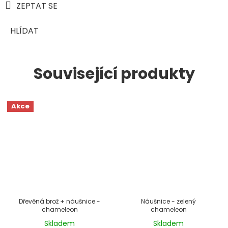
ZEPTAT SE
HLÍDAT
Související produkty
Akce
Dřevěná brož + náušnice -
Náušnice - zelený
499 Kč
–16 %
chameleon
chameleon
Skladem
Skladem
Průměrné
Průměrné