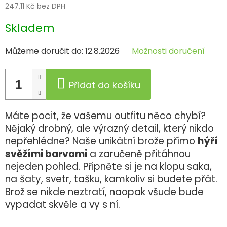
247,11 Kč bez DPH
Měrná
Skladem
cena:
Můžeme doručit do:
12.8.2026
Možnosti doručení
Přidat do košíku
Máte pocit, že vašemu outfitu něco chybí?
Nějaký drobný, ale výrazný detail, který nikdo
nepřehlédne? Naše unikátní brože přímo
hýří
svěžími barvami
a zaručeně přitáhnou
nejeden pohled. Připněte si je na klopu saka,
na šaty, svetr, tašku, kamkoliv si budete přát.
Brož se nikde neztratí, naopak všude bude
vypadat skvěle a vy s ní.