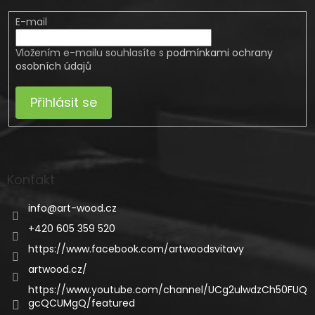
E-mail
Vložením e-mailu souhlasíte s
podmínkami ochrany
osobních údajů
Přihlásit se
Kontakt
info
@
art-wood.cz
+420 605 359 520
https://www.facebook.com/artwoodsvitavy
artwood.cz/
https://www.youtube.com/channel/UCg2ulwdzCh50FUQ
gcQCUMgQ/featured