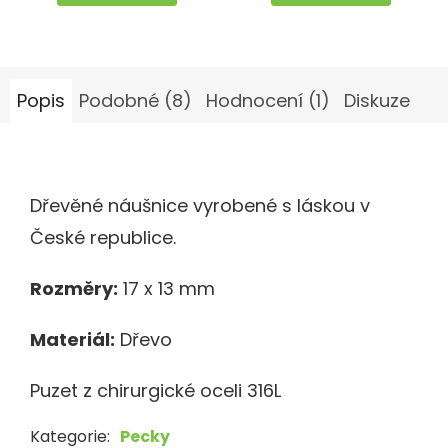
5
5
hvězdiček.
hvězdiček.
Popis
Podobné (8)
Hodnocení (1)
Diskuze
Dřevěné náušnice vyrobené s láskou v
České republice.
Rozměry:
17 x 13 mm
Materiál:
Dřevo
Puzet z chirurgické oceli 316L
Kategorie
:
Pecky