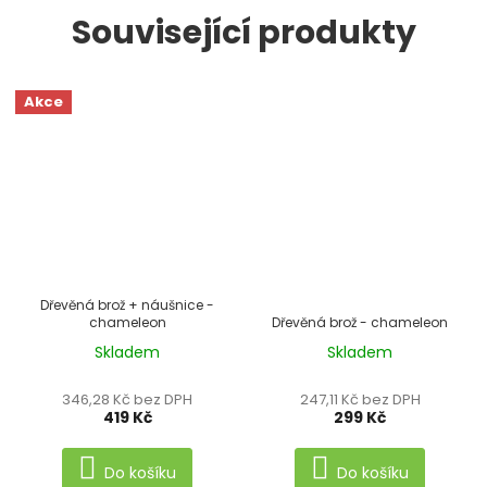
Související produkty
Akce
Dřevěná brož + náušnice -
499 Kč
–16 %
chameleon
Dřevěná brož - chameleon
Skladem
Skladem
Průměrné
Průměrné
hodnocení
hodnocení
346,28 Kč bez DPH
247,11 Kč bez DPH
produktu
produktu
419 Kč
299 Kč
je
je
5,0
5,0
Do košíku
Do košíku
z
z