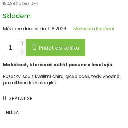
180,99 Kč bez DPH
Měrná
Skladem
cena:
Můžeme doručit do:
11.8.2026
Možnosti doručení
Přidat do košíku
Maličkost, která váš outfit posune o level výš.
Puzetky jsou z kvalitní chirurgické oceli, tedy vhodné i
pro citlivou kůži alergiků.
ZEPTAT SE
HLÍDAT