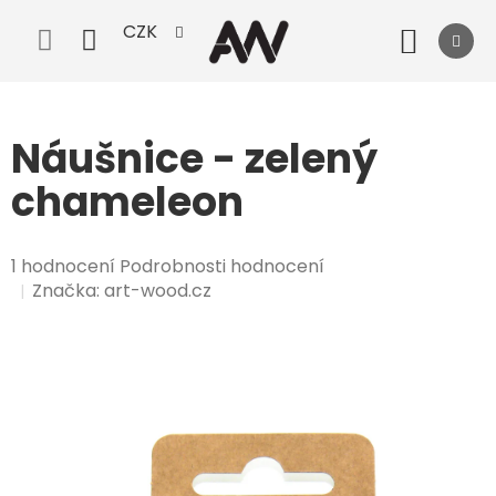
Přejít
CZK
na
Nák
obsah
koší
Náušnice - zelený
chameleon
Průměrné
1 hodnocení
Podrobnosti hodnocení
hodnocení
Značka:
art-wood.cz
produktu
je
5,0
z
5
hvězdiček.