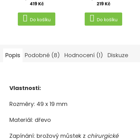
419 Kč
219 Kč
je
je
5,0
5,0
Do košíku
Do košíku
z
z
5
5
hvězdiček.
hvězdiček.
Popis
Podobné (8)
Hodnocení (1)
Diskuze
Vlastnosti:
Rozměry: 49 x 19 mm
Materiál: dřevo
Zapínání: brožový můstek
z
chirurgické