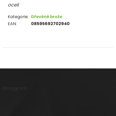
oceli
Kategorie
:
Dřevěné brože
EAN
:
08595692702940
Z
á
p
a
Instagram
t
í