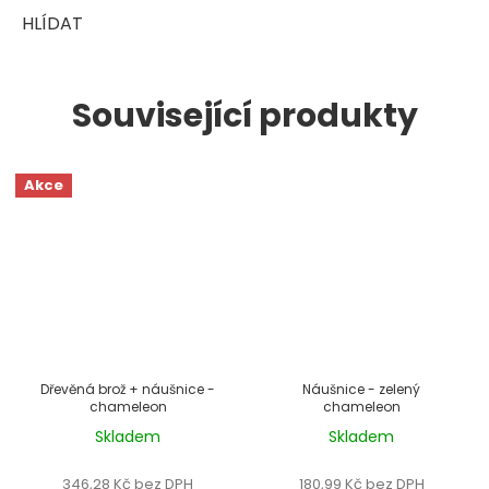
HLÍDAT
Související produkty
Akce
Dřevěná brož + náušnice -
Náušnice - zelený
499 Kč
–16 %
chameleon
chameleon
Skladem
Skladem
Průměrné
Průměrné
hodnocení
hodnocení
346,28 Kč bez DPH
180,99 Kč bez DPH
produktu
produktu