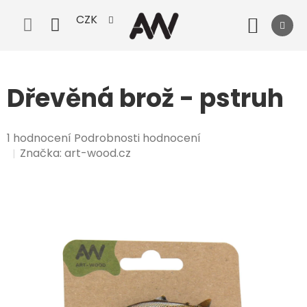
Přejít
CZK
na
Nák
obsah
koší
Dřevěná brož - pstruh
Průměrné
1 hodnocení
Podrobnosti hodnocení
hodnocení
Značka:
art-wood.cz
produktu
je
5,0
z
5
hvězdiček.