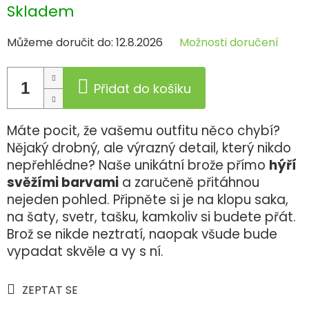
Měrná
Skladem
cena:
Můžeme doručit do:
12.8.2026
Možnosti doručení
Přidat do košíku
Máte pocit, že vašemu outfitu něco chybí?
Nějaký drobný, ale výrazný detail, který nikdo
nepřehlédne? Naše unikátní brože přímo
hýří
svěžími barvami
a zaručeně přitáhnou
nejeden pohled. Připněte si je na klopu saka,
na šaty, svetr, tašku, kamkoliv si budete přát.
Brož se nikde neztratí, naopak všude bude
vypadat skvěle a vy s ní.
ZEPTAT SE