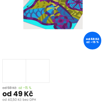
od 58 Kč
až –15 %
od 58 Kč
až –15 %
od
49 Kč
od
40,50 Kč
bez DPH