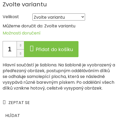
Měrná
Zvolte variantu
cena:
Velikost
Můžeme doručit do:
Zvolte variantu
Možnosti doručení
Přidat do košíku
Hlavní součástí je šablona. Na šabloně je vyobrazený a
předřezaný obrázek, postupným odděláváním dílků
se odhaluje samolepící plocha, která se následně
vysypává různě barevným pískem. Po oddělání všech
dílků vznikne hotový, celistvě vysypaný obrázek.
ZEPTAT SE
HLÍDAT