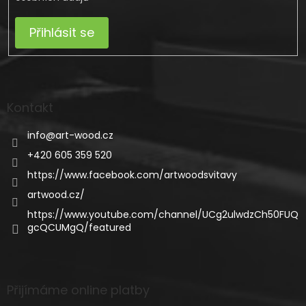
Přihlásit se
Kontakt
info
@
art-wood.cz
+420 605 359 520
https://www.facebook.com/artwoodsvitavy
artwood.cz/
https://www.youtube.com/channel/UCg2ulwdzCh50FUQ
gcQCUMgQ/featured
Přijímáme online platby