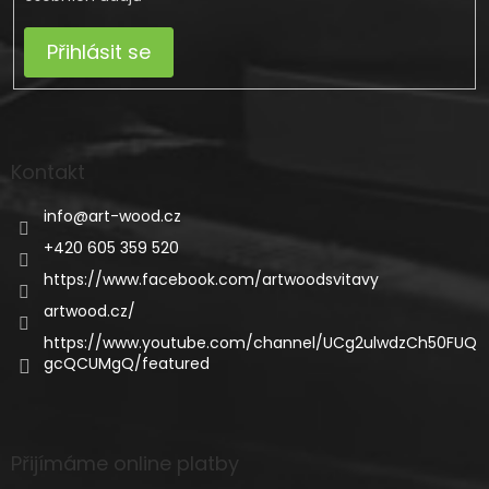
Přihlásit se
Kontakt
info
@
art-wood.cz
+420 605 359 520
https://www.facebook.com/artwoodsvitavy
artwood.cz/
https://www.youtube.com/channel/UCg2ulwdzCh50FUQ
gcQCUMgQ/featured
Přijímáme online platby