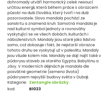
dohromady utváří harmonický celek nesoucí
určitou energii, která během práce s obrazcem
působí na duši člověka, který tvoří i na duši
pozorovatele. Slovo mandala pochází ze
sanskrtu a znamená kruh. Samotná mandala je
nad kulturní symbol jednoty a rovnováhy
vyskytující se ve všech dobách, kulturách i
náboženstvích. Mandaly jsou staré jako lidstvo
samo, což dokazuje i fakt, že nejstarší obrazce
tohoto druhu se vyskytují už v paleolitu. Mandaly
jsou všude kolem nás. Mandaly se dají najít také v
půdorysu staveb ze starého Egypta, Babylónu a
Jávy. V moderních dějinách je mandala dle
posvátné geometrie (semeno života)
půdorysem nejvyšší budovy světa v Dubaji.
Kategorie
:
Zentangle obrázky
kod
:
B1023