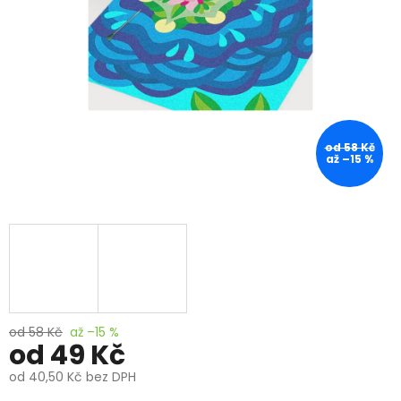
od 58 Kč
až –15 %
od 58 Kč
až –15 %
od
49 Kč
od
40,50 Kč
bez DPH