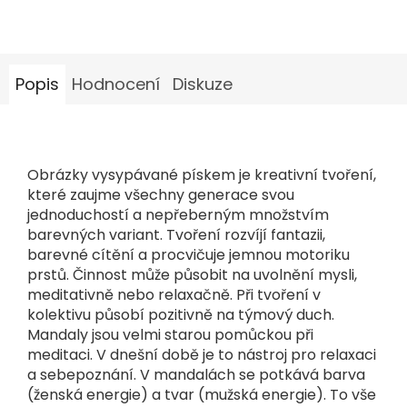
Popis
Hodnocení
Diskuze
Obrázky vysypávané pískem je kreativní tvoření,
které zaujme všechny generace svou
jednoduchostí a nepřeberným množstvím
barevných variant. Tvoření rozvíjí fantazii,
barevné cítění a procvičuje jemnou motoriku
prstů. Činnost může působit na uvolnění mysli,
meditativně nebo relaxačně. Při tvoření v
kolektivu působí pozitivně na týmový duch.
Mandaly jsou velmi starou pomůckou při
meditaci. V dnešní době je to nástroj pro relaxaci
a sebepoznání. V mandalách se potkává barva
(ženská energie) a tvar (mužská energie). To vše