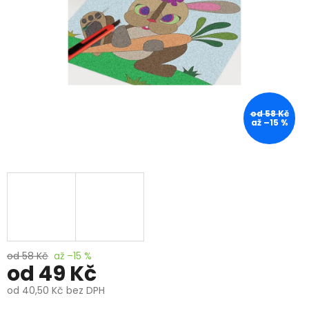
od 58 Kč
až –15 %
od 58 Kč
až –15 %
od
49 Kč
od
40,50 Kč
bez DPH