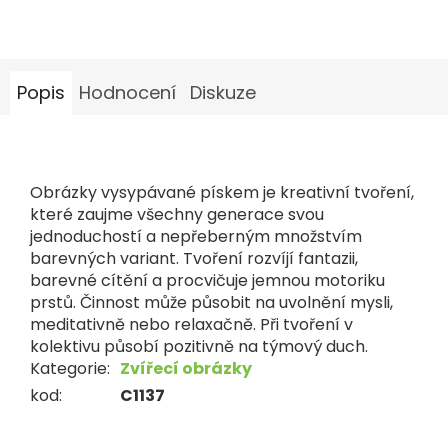
Popis
Hodnocení
Diskuze
Obrázky vysypávané pískem je kreativní tvoření,
které zaujme všechny generace svou
jednoduchostí a nepřeberným množstvím
barevných variant. Tvoření rozvíjí fantazii,
barevné cítění a procvičuje jemnou motoriku
prstů. Činnost může působit na uvolnění mysli,
meditativně nebo relaxačně. Při tvoření v
kolektivu působí pozitivně na týmový duch.
Kategorie
:
Zvířecí obrázky
kod
:
C1137