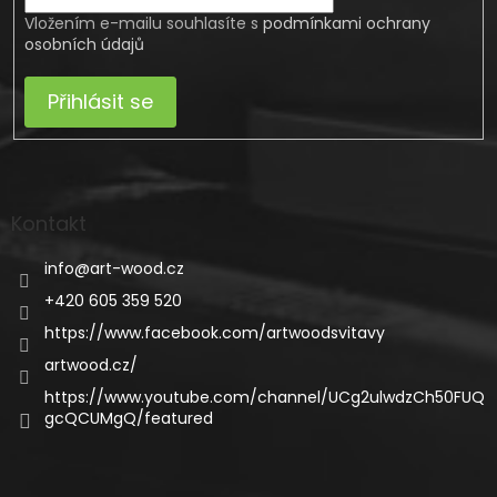
Vložením e-mailu souhlasíte s
podmínkami ochrany
osobních údajů
Přihlásit se
Kontakt
info
@
art-wood.cz
+420 605 359 520
https://www.facebook.com/artwoodsvitavy
artwood.cz/
https://www.youtube.com/channel/UCg2ulwdzCh50FUQ
gcQCUMgQ/featured