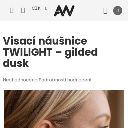
Přejít
CZK
na
Nák
obsah
koší
Visací náušnice
TWILIGHT – gilded
dusk
Průměrné
Neohodnoceno
Podrobnosti hodnocení
hodnocení
produktu
je
0,0
z
5
hvězdiček.