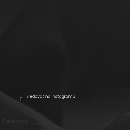
í
Sledovat na Instagramu
Facebook