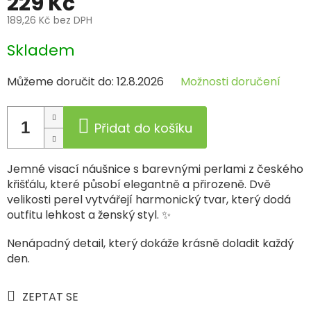
229 Kč
189,26 Kč bez DPH
Měrná
Skladem
cena:
Můžeme doručit do:
12.8.2026
Možnosti doručení
Přidat do košíku
Jemné visací náušnice s barevnými perlami z českého
křišťálu, které působí elegantně a přirozeně. Dvě
velikosti perel vytvářejí harmonický tvar, který dodá
outfitu lehkost a ženský styl. ✨
Nenápadný detail, který dokáže krásně doladit každý
den.
ZEPTAT SE