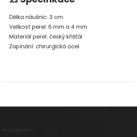
Délka náušnic: 3 cm
Velikost perel: 6 mm a 4 mm
Materiál perel: český křišťál
Zapínání: chirurgická ocel
Z
á
p
a
Instagram
t