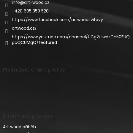
info
@
art-wood.cz
+420 605 359 520
https://www.facebook.com/artwoodsvitavy
artwood.cz/
https://www.youtube.com/channel/UCg2ulwdzCh50FUQ
gcQCUMgQ/featured
Přijímáme online platby
Informace pro vás
Art wood příběh