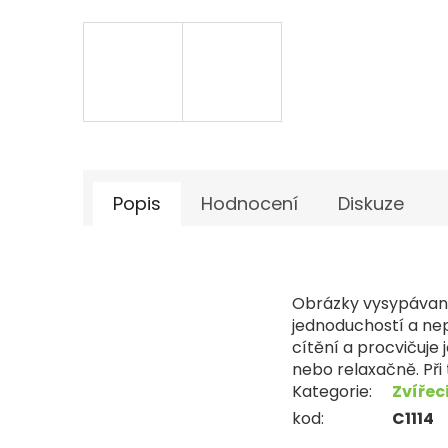
Popis
Hodnocení
Diskuze
Obrázky vysypávané
jednoduchostí a nep
cítění a procvičuje
nebo relaxačně. Při
Kategorie
:
Zvířec
kod
:
C1114