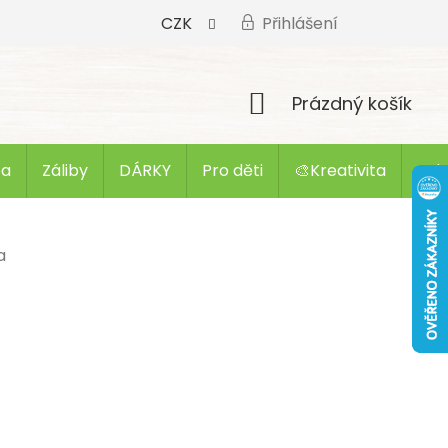
CZK
Přihlášení
Nákupní
Prázdný košík
košík
ba
Záliby
DÁRKY
Pro děti
🎨Kreativita
Zak
a