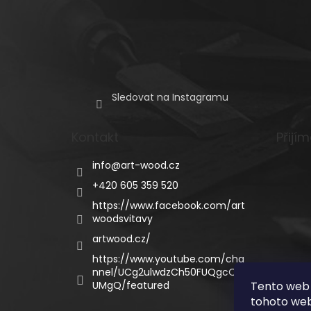
Sledovat na Instagramu
Kontakt
Přijí
info
@
art-wood.cz
+420 605 359 520
https://www.facebook.com/art
woodsvitavy
artwood.cz/
https://www.youtube.com/cha
nnel/UCg2ulwdzCh50FUQgcQC
UMgQ/featured
Tento web 
tohoto webu