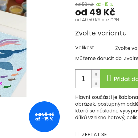
od 58 Kč
až –15 %
od
49 Kč
od
40,50 Kč
bez DPH
Měrná
Zvolte variantu
cena:
Velikost
Můžeme doručit do:
Zvolt
Přidat d
Hlavní součástí je šablon
obrázek, postupným odděl
která se následně vysypá
od 58 Kč
dílků vznikne hotový, cel
až –15 %
ZEPTAT SE