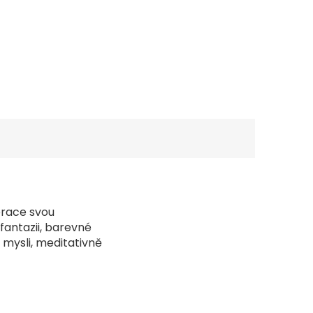
erace svou
fantazii, barevné
 mysli, meditativně