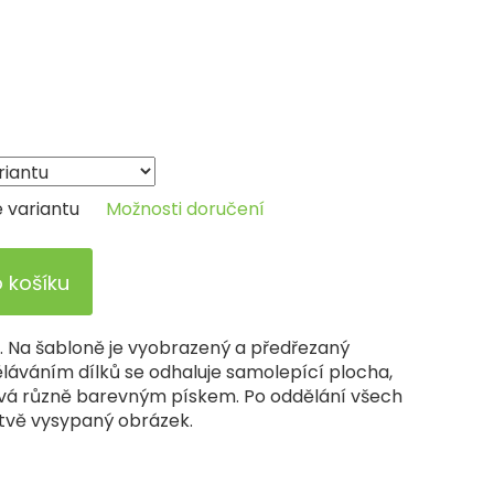
e variantu
Možnosti doručení
o košíku
a. Na šabloně je vyobrazený a předřezaný
áváním dílků se odhaluje samolepící plocha,
vá různě barevným pískem. Po oddělání všech
istvě vysypaný obrázek.