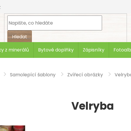
z
Hledat
y z minerálů
Bytové doplňky
Zápisníky
Fotoal
Samolepící šablony
Zvířecí obrázky
Velryb
Velryba