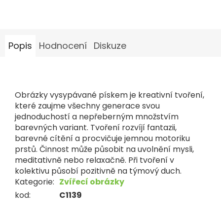
Popis
Hodnocení
Diskuze
Obrázky vysypávané pískem je kreativní tvoření,
které zaujme všechny generace svou
jednoduchostí a nepřeberným množstvím
barevných variant. Tvoření rozvíjí fantazii,
barevné cítění a procvičuje jemnou motoriku
prstů. Činnost může působit na uvolnění mysli,
meditativně nebo relaxačně. Při tvoření v
kolektivu působí pozitivně na týmový duch.
Kategorie
:
Zvířecí obrázky
kod
:
C1139