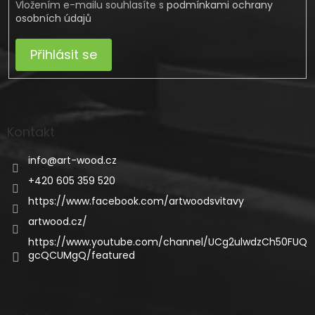
Vložením e-mailu souhlasíte s
podmínkami ochrany
osobních údajů
Přihlásit se
Kontakt
info
@
art-wood.cz
+420 605 359 520
https://www.facebook.com/artwoodsvitavy
artwood.cz/
https://www.youtube.com/channel/UCg2ulwdzCh50FUQ
gcQCUMgQ/featured