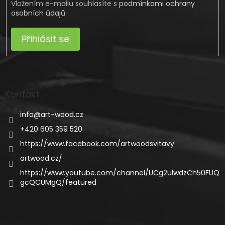
Vložením e-mailu souhlasíte s
podmínkami ochrany
osobních údajů
Přihlásit se
Kontakt
info
@
art-wood.cz
+420 605 359 520
https://www.facebook.com/artwoodsvitavy
artwood.cz/
https://www.youtube.com/channel/UCg2ulwdzCh50FUQ
gcQCUMgQ/featured