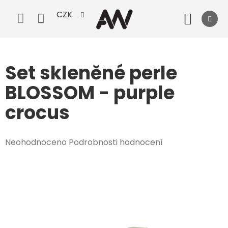
Přejít
CZK
na
Nák
obsah
koší
Set skleněné perle
BLOSSOM - purple
crocus
Průměrné
Neohodnoceno
Podrobnosti hodnocení
hodnocení
produktu
je
0,0
z
5
hvězdiček.