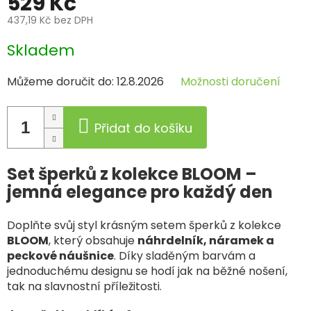
529 Kč
437,19 Kč bez DPH
Měrná
Skladem
cena:
Můžeme doručit do:
12.8.2026
Možnosti doručení
Přidat do košíku
Set šperků z kolekce BLOOM –
jemná elegance pro každý den
Doplňte svůj styl krásným setem šperků z kolekce
BLOOM
, který obsahuje
náhrdelník, náramek a
peckové náušnice
. Díky sladěným barvám a
jednoduchému designu se hodí jak na běžné nošení,
tak na slavnostní příležitosti.