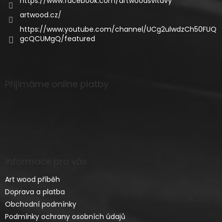
https://www.facebook.com/artwoodsvitavy
artwood.cz/
https://www.youtube.com/channel/UCg2ulwdzCh50FUQ
gcQCUMgQ/featured
Přijímáme online platby
Informace pro vás
Art wood příběh
Doprava a platba
Obchodní podmínky
Podmínky ochrany osobních údajů