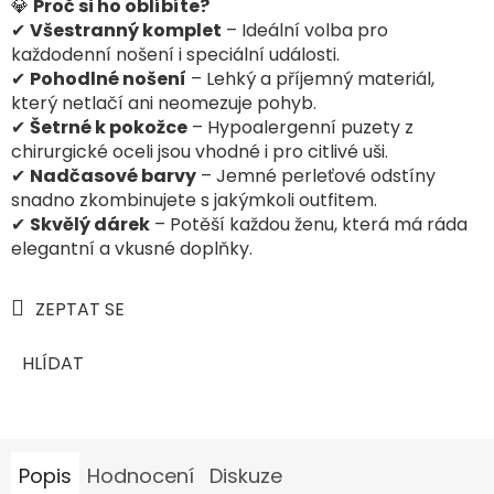
💎
Proč si ho oblíbíte?
✔
Všestranný komplet
– Ideální volba pro
každodenní nošení i speciální události.
✔
Pohodlné nošení
– Lehký a příjemný materiál,
který netlačí ani neomezuje pohyb.
✔
Šetrné k pokožce
– Hypoalergenní puzety z
chirurgické oceli jsou vhodné i pro citlivé uši.
✔
Nadčasové barvy
– Jemné perleťové odstíny
snadno zkombinujete s jakýmkoli outfitem.
✔
Skvělý dárek
– Potěší každou ženu, která má ráda
elegantní a vkusné doplňky.
ZEPTAT SE
HLÍDAT
Popis
Hodnocení
Diskuze