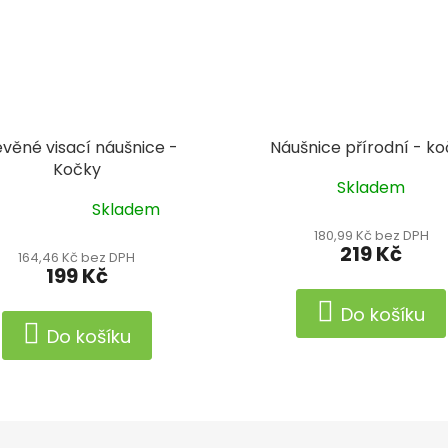
věné visací náušnice -
Náušnice přírodní - k
Kočky
Skladem
Skladem
ěrné
ocení
180,99 Kč bez DPH
219 Kč
ktu
164,46 Kč bez DPH
199 Kč
Do košíku
Do košíku
iček.