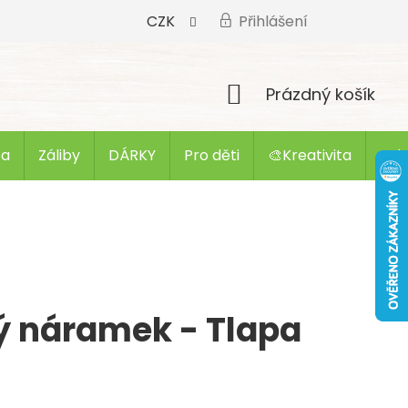
CZK
Přihlášení
Nákupní
Prázdný košík
košík
ba
Záliby
DÁRKY
Pro děti
🎨Kreativita
Zak
ý náramek - Tlapa