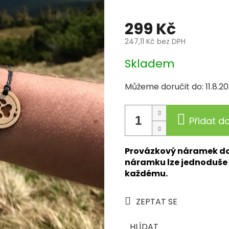
čka:
art-wood.cz
299 Kč
247,11 Kč bez DPH
Měrná
Skladem
cena:
Můžeme doručit do:
11.8.2
Přidat d
Provázkový náramek dop
náramku lze jednoduše 
každému.
ZEPTAT SE
HLÍDAT