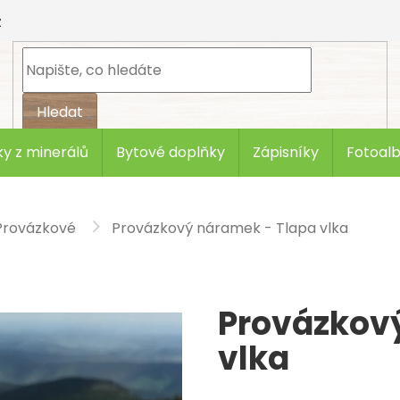
z
Hledat
y z minerálů
Bytové doplňky
Zápisníky
Fotoal
Provázkové
Provázkový náramek - Tlapa vlka
Provázkov
vlka