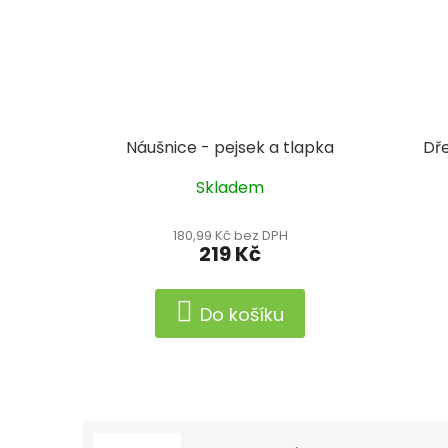
Náušnice - pejsek a tlapka
Dře
Skladem
Prům
hodn
180,99 Kč bez DPH
219 Kč
produ
je
5,0
Do košíku
z
5
hvězd