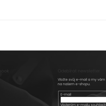
book
Odebírat newsletter
Vložte svůj e-mail a my vá
na našem e-shopu.
E-mail
Vložením e-mailu souhlasí