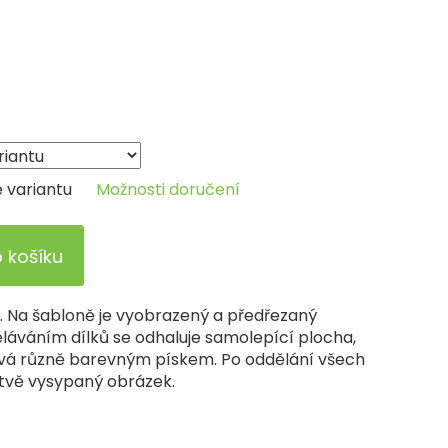
e variantu
Možnosti doručení
o košíku
a. Na šabloně je vyobrazený a předřezaný
áváním dílků se odhaluje samolepící plocha,
vá různě barevným pískem. Po oddělání všech
istvě vysypaný obrázek.