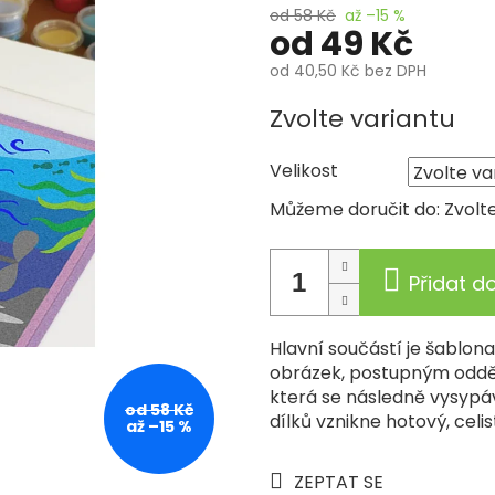
od 58 Kč
až –15 %
od
49 Kč
od
40,50 Kč
bez DPH
Měrná
Zvolte variantu
cena:
Velikost
Můžeme doručit do:
Zvolt
Přidat d
Hlavní součástí je šablon
obrázek, postupným odděl
která se následně vysypá
od 58 Kč
dílků vznikne hotový, cel
až –15 %
ZEPTAT SE