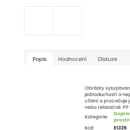
Popis
Hodnocení
Diskuze
Obrázky vysypávané
jednoduchostí a nep
cítění a procvičuje
nebo relaxačně. Při
Dopra
Kategorie
:
prost
kod
:
E1325