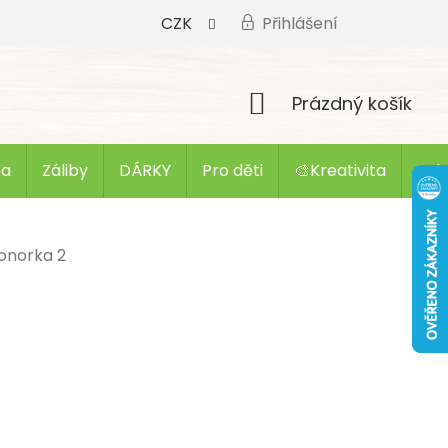
CZK
Přihlášení
Nákupní
Prázdný košík
košík
ba
Záliby
DÁRKY
Pro děti
🎨Kreativita
Zak
onorka 2