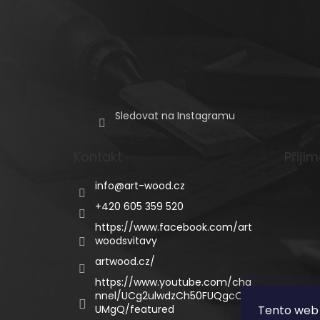
Sledovat na Instagramu
Kontakt
Přijí
info
@
art-wood.cz
+420 605 359 520
https://www.facebook.com/art
woodsvitavy
artwood.cz/
https://www.youtube.com/cha
nnel/UCg2ulwdzCh50FUQgcQC
UMgQ/featured
Tento web 