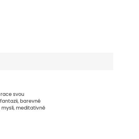
erace svou
fantazii, barevné
 mysli, meditativně