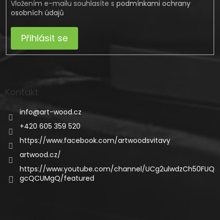
Vložením e-mailu souhlasíte s
podmínkami ochrany
osobních údajů
Přihlásit se
Kontakt
info
@
art-wood.cz
+420 605 359 520
https://www.facebook.com/artwoodsvitavy
artwood.cz/
https://www.youtube.com/channel/UCg2ulwdzCh50FUQ
gcQCUMgQ/featured