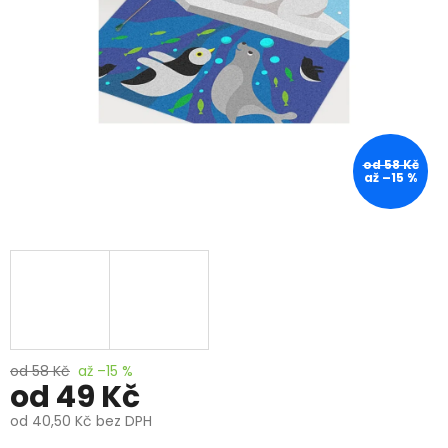
od 58 Kč
až –15 %
od 58 Kč
až –15 %
od
49 Kč
od
40,50 Kč
bez DPH