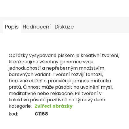
Popis
Hodnocení
Diskuze
Obrázky vysypávané pískem je kreativní tvoření,
které zaujme všechny generace svou
jednoduchostí a nepřeberným množstvím
barevných variant. Tvoření rozvíjí fantazii,
barevné cítění a procvičuje jemnou motoriku
prstů. Činnost může působit na uvolnění mysli,
meditativně nebo relaxačně. Při tvoření v
kolektivu působí pozitivně na týmový duch.
Kategorie
:
Zvířecí obrázky
kod
:
C1168