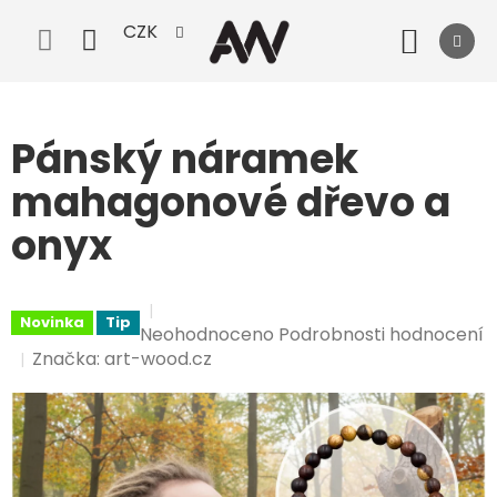
Přejít
CZK
na
Nák
obsah
koší
Pánský náramek
mahagonové dřevo a
onyx
Novinka
Tip
Průměrné
Neohodnoceno
Podrobnosti hodnocení
hodnocení
Značka:
art-wood.cz
produktu
je
0,0
z
5