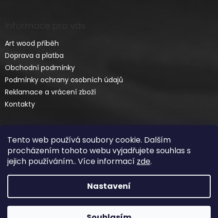
Informace pro vás
Art wood příběh
Doprava a platba
Obchodní podmínky
Podmínky ochrany osobních údajů
Reklamace a vrácení zboží
Kontakty
Tento web používá soubory cookie. Dalším
procházením tohoto webu vyjadřujete souhlas s
jejich používáním.. Více informací
zde
.
Vytvořil Shoptet
Nastavení
Copyright 2026
ART-WOOD.CZ
. Všechna práva
Souhlasím