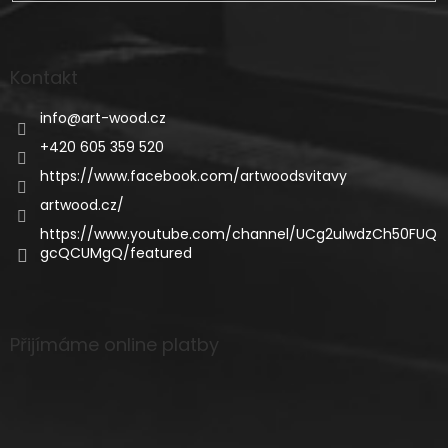
Kontakt
info
@
art-wood.cz
+420 605 359 520
https://www.facebook.com/artwoodsvitavy
artwood.cz/
https://www.youtube.com/channel/UCg2ulwdzCh50FUQ
gcQCUMgQ/featured
Přijímáme online platby