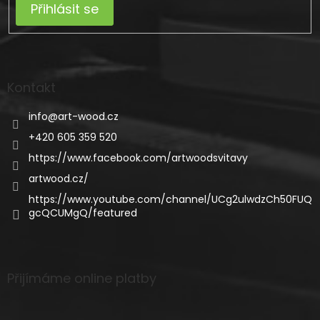
Přihlásit se
Kontakt
info
@
art-wood.cz
+420 605 359 520
https://www.facebook.com/artwoodsvitavy
artwood.cz/
https://www.youtube.com/channel/UCg2ulwdzCh50FUQ
gcQCUMgQ/featured
Přijímáme online platby