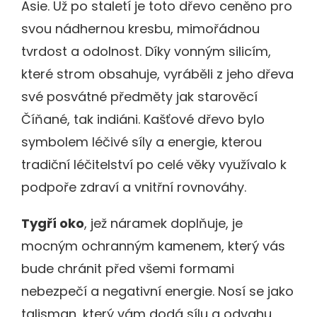
Asie. Už po staletí je toto dřevo ceněno pro
svou nádhernou kresbu, mimořádnou
tvrdost a odolnost. Díky vonným silicím,
které strom obsahuje, vyráběli z jeho dřeva
své posvátné předměty jak starověcí
Číňané, tak indiáni. Kašťové dřevo bylo
symbolem léčivé síly a energie, kterou
tradiční léčitelství po celé věky využívalo k
podpoře zdraví a vnitřní rovnováhy.
Tygří oko
, jež náramek doplňuje, je
mocným ochranným kamenem, který vás
bude chránit před všemi formami
nebezpečí a negativní energie. Nosí se jako
talisman, který vám dodá sílu a odvahu