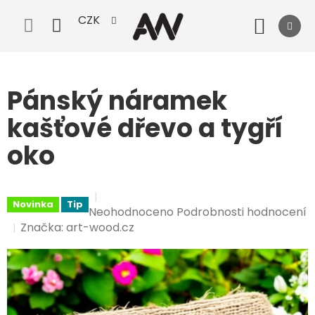
Přejít
CZK
na
Nák
obsah
koší
Pánský náramek
kašťové dřevo a tygří
oko
Novinka
Tip
Průměrné
Neohodnoceno
Podrobnosti hodnocení
hodnocení
Značka:
art-wood.cz
produktu
je
0,0
z
5