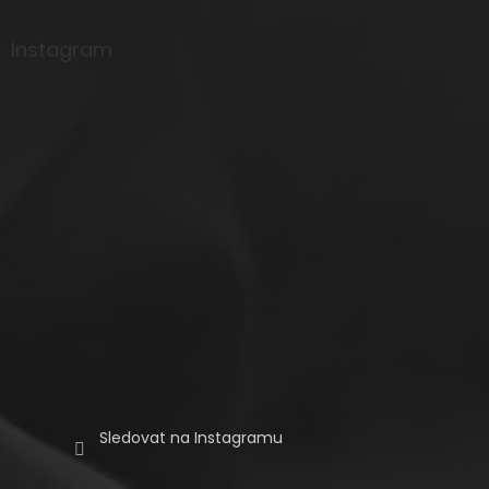
á
p
a
Instagram
t
í
Sledovat na Instagramu