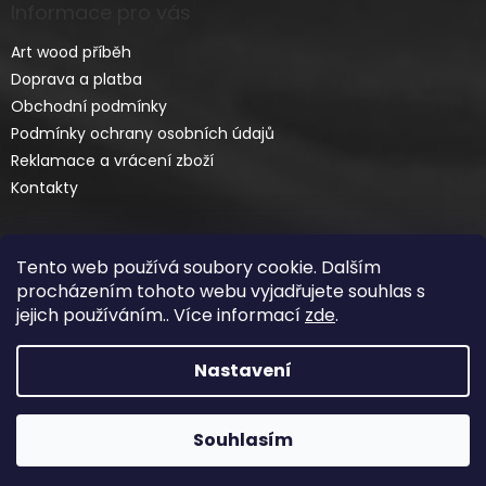
Informace pro vás
Art wood příběh
Doprava a platba
Obchodní podmínky
Podmínky ochrany osobních údajů
Reklamace a vrácení zboží
Kontakty
Tento web používá soubory cookie. Dalším
procházením tohoto webu vyjadřujete souhlas s
jejich používáním.. Více informací
zde
.
Vytvořil Shoptet
Nastavení
Copyright 2026
ART-WOOD.CZ
. Všechna práva
Souhlasím
vyhrazena.