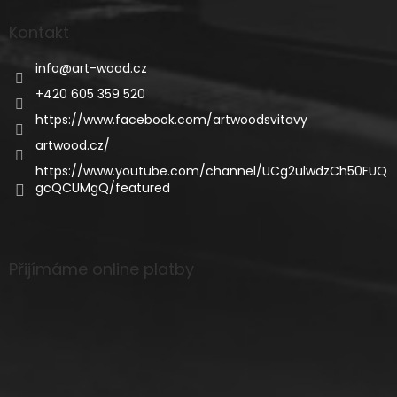
Kontakt
info
@
art-wood.cz
+420 605 359 520
https://www.facebook.com/artwoodsvitavy
artwood.cz/
https://www.youtube.com/channel/UCg2ulwdzCh50FUQ
gcQCUMgQ/featured
Přijímáme online platby