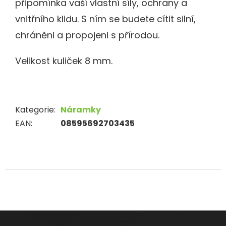
připomínka vaší vlastní síly, ochrany a
vnitřního klidu. S ním se budete cítit silní,
chráněni a propojeni s přírodou.
Velikost kuliček 8 mm.
Kategorie
:
Náramky
EAN
:
08595692703435
Z