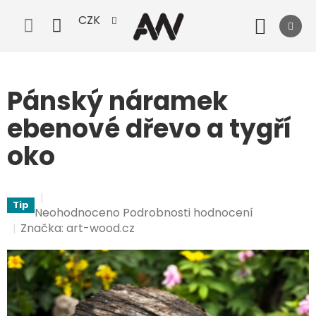
Přejít
CZK
na
Nák
obsah
koší
Pánský náramek
ebenové dřevo a tygří
oko
Tip
Průměrné
Neohodnoceno
Podrobnosti hodnocení
hodnocení
Značka:
art-wood.cz
produktu
je
0,0
z
5