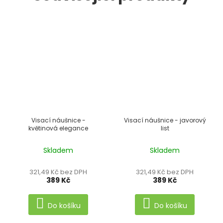
Visací náušnice -
Visací náušnice - javorový
květinová elegance
list
Skladem
Skladem
321,49 Kč bez DPH
321,49 Kč bez DPH
389 Kč
389 Kč
Do košíku
Do košíku