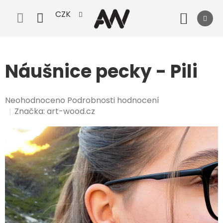
Přejít
CZK
na
Nák
obsah
koší
Náušnice pecky - Pili
Průměrné
Neohodnoceno
Podrobnosti hodnocení
hodnocení
Značka:
art-wood.cz
produktu
je
0,0
z
5
hvězdiček.