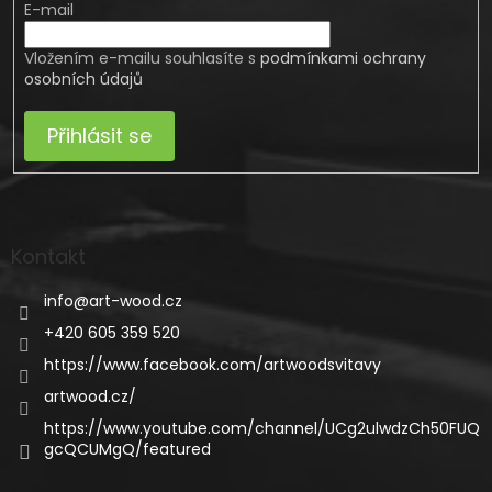
E-mail
Vložením e-mailu souhlasíte s
podmínkami ochrany
osobních údajů
Přihlásit se
Kontakt
info
@
art-wood.cz
+420 605 359 520
https://www.facebook.com/artwoodsvitavy
artwood.cz/
https://www.youtube.com/channel/UCg2ulwdzCh50FUQ
gcQCUMgQ/featured