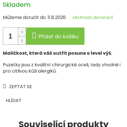
Měrná
Skladem
cena:
Můžeme doručit do:
11.8.2026
Možnosti doručení
Přidat do košíku
Maličkost, která váš outfit posune o level výš.
Puzetky jsou z kvalitní chirurgické oceli, tedy vhodné i
pro citlivou kůži alergiků.
ZEPTAT SE
HLÍDAT
Související produkty