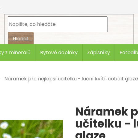
z
Hledat
y z minerálů
Bytové doplňky
Zápisníky
Fotoal
Náramek pro nejlepší učitelku - luční kvítí, cobalt glaze
Náramek pr
učitelku - l
glaze