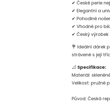
✔ České perle nejv
✔ Elegantní a uni
✔ Pohodlné nošen
✔ Vhodné pro běžn
✔ Český výrobek s
💐 Ideální dárek 
strávené s její tří
📐
Specifikace:
Materiál: skleněn
Velikost: pružné
Původ: Česká rep