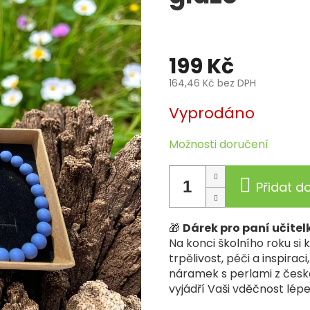
199 Kč
164,46 Kč bez DPH
Měrná
Vyprodáno
cena:
Možnosti doručení
Přidat d
🎁
Dárek pro paní učitelk
Na konci školního roku si 
trpělivost, péči a inspira
náramek s perlami z české
vyjádří Vaši vděčnost lépe