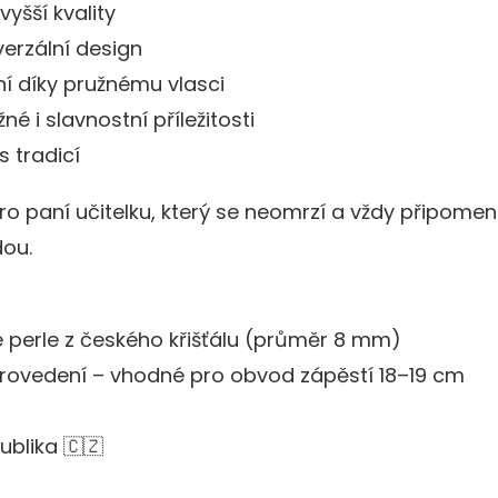
yšší kvality
verzální design
í díky pružnému vlasci
é i slavnostní příležitosti
 tradicí
pro paní učitelku, který se neomrzí a vždy připomen
dou.
é perle z českého křišťálu (průměr 8 mm)
 provedení – vhodné pro obvod zápěstí 18–19 cm
ublika 🇨🇿