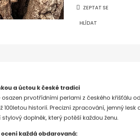
ZEPTAT SE
HLÍDAT
kou a úctou k české tradici
osazen prvotřídními perlami z českého křišťálu od
ž 100letou historií. Precizní zpracování, jemný les
í stylový doplněk, který potěší každou ženu.
é ocení každá obdarovaná: