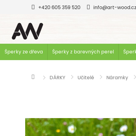
Přejít
+420 605 359 520
info@art-wood.c
na
obsah
Šperky ze dřeva
Šperky z barevných perel
Šperk
DÁRKY
Učitelé
Náramky
Domů