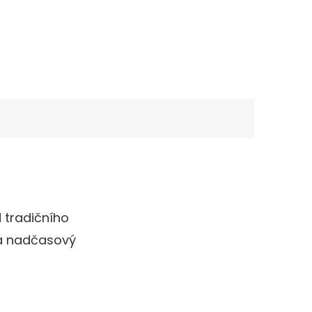
 tradičního
k a nadčasový