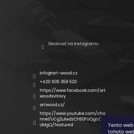
Sledovat na Instagramu
Kontakt
Přijí
info
@
art-wood.cz
+420 605 359 520
https://www.facebook.com/art
woodsvitavy
artwood.cz/
https://www.youtube.com/cha
nnel/UCg2ulwdzCh50FUQgcQC
Tento web 
UMgQ/featured
tohoto webu