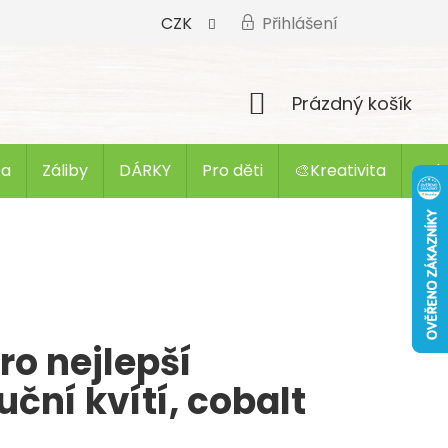
CZK
Přihlášení
Nákupní
Prázdný košík
košík
ba
Záliby
DÁRKY
Pro děti
🎨Kreativita
Zak
o nejlepší
uční kvítí, cobalt