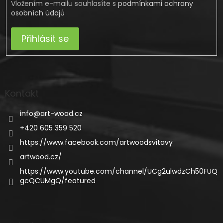
Vložením e-mailu souhlasíte s
podmínkami ochrany
osobních údajů
Přihlásit se
Kontakt
info
@
art-wood.cz
+420 605 359 520
https://www.facebook.com/artwoodsvitavy
artwood.cz/
https://www.youtube.com/channel/UCg2ulwdzCh50FUQ
gcQCUMgQ/featured