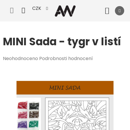
Přejít
CZK
na
Nák
obsah
koší
MINI Sada - tygr v listí
Průměrné
Neohodnoceno
Podrobnosti hodnocení
hodnocení
produktu
je
0,0
z
5
hvězdiček.