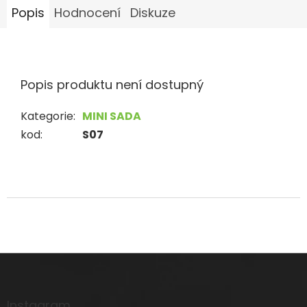
Popis
Hodnocení
Diskuze
Popis produktu není dostupný
Kategorie
:
MINI SADA
kod
:
S07
Z
á
p
a
Instagram