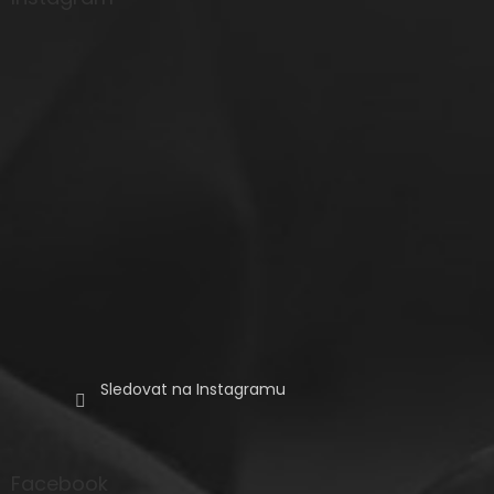
t
í
Sledovat na Instagramu
Facebook