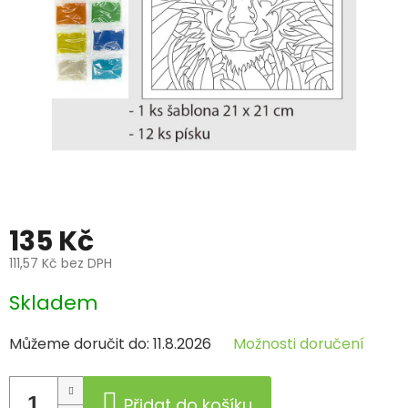
135 Kč
111,57 Kč bez DPH
Měrná
Skladem
cena:
Můžeme doručit do:
11.8.2026
Možnosti doručení
Přidat do košíku