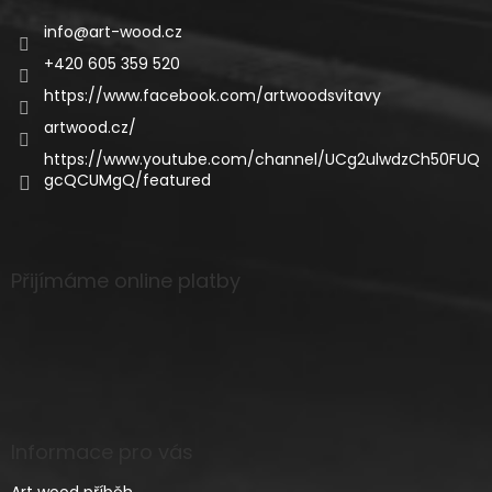
info
@
art-wood.cz
+420 605 359 520
https://www.facebook.com/artwoodsvitavy
artwood.cz/
https://www.youtube.com/channel/UCg2ulwdzCh50FUQ
gcQCUMgQ/featured
Přijímáme online platby
Informace pro vás