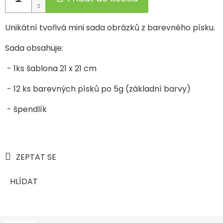
Unikátní tvořivá mini sada obrázků z barevného písku.
Sada obsahuje:
- 1ks šablona 21 x 21 cm
- 12 ks barevných písků po 5g (základní barvy)
- špendlík
ZEPTAT SE
HLÍDAT