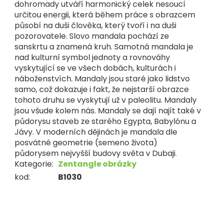
dohromady utváří harmonický celek nesoucí
určitou energii, která během práce s obrazcem
působí na duši člověka, který tvoří i na duši
pozorovatele. Slovo mandala pochází ze
sanskrtu a znamená kruh. Samotná mandala je
nad kulturní symbol jednoty a rovnováhy
vyskytující se ve všech dobách, kulturách i
náboženstvích. Mandaly jsou staré jako lidstvo
samo, což dokazuje i fakt, že nejstarší obrazce
tohoto druhu se vyskytují už v paleolitu. Mandaly
jsou všude kolem nás. Mandaly se dají najít také v
půdorysu staveb ze starého Egypta, Babylónu a
Jávy. V moderních dějinách je mandala dle
posvátné geometrie (semeno života)
půdorysem nejvyšší budovy světa v Dubaji.
Kategorie
:
Zentangle obrázky
kod
:
B1030