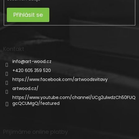
Přihlásit se
Kontakt
info
@
art-wood.cz
+420 605 359 520
https://www.facebook.com/artwoodsvitavy
artwood.cz/
https://www.youtube.com/channel/UCg2ulwdzCh50FUQ
gcQCUMgQ/featured
Přijímáme online platby