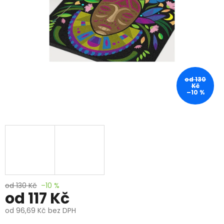
od 130
Kč
–10 %
od 130 Kč
–10 %
od
117 Kč
od
96,69 Kč
bez DPH