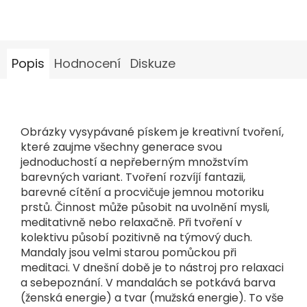
Popis
Hodnocení
Diskuze
Obrázky vysypávané pískem je kreativní tvoření,
které zaujme všechny generace svou
jednoduchostí a nepřeberným množstvím
barevných variant. Tvoření rozvíjí fantazii,
barevné cítění a procvičuje jemnou motoriku
prstů. Činnost může působit na uvolnění mysli,
meditativně nebo relaxačně. Při tvoření v
kolektivu působí pozitivně na týmový duch.
Mandaly jsou velmi starou pomůckou při
meditaci. V dnešní době je to nástroj pro relaxaci
a sebepoznání. V mandalách se potkává barva
(ženská energie) a tvar (mužská energie). To vše