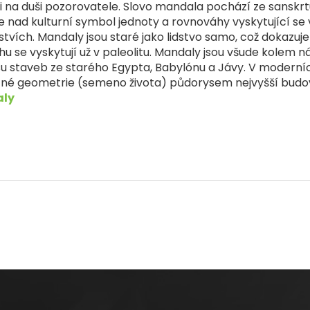
í i na duši pozorovatele. Slovo mandala pochází ze sanskr
 nad kulturní symbol jednoty a rovnováhy vyskytující se
tvích. Mandaly jsou staré jako lidstvo samo, což dokazuje i
u se vyskytují už v paleolitu. Mandaly jsou všude kolem ná
su staveb ze starého Egypta, Babylónu a Jávy. V moderníc
né geometrie (semeno života) půdorysem nejvyšší budovy
ly