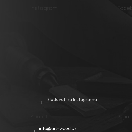
a
Instagram
Face
t
í
Sledovat na Instagramu
Kontakt
Přijí
info
@
art-wood.cz