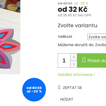
od 40 Kč
až –20 %
od
32 Kč
od
26,45 Kč
bez DPH
Měrná
Zvolte variantu
cena:
Velikost
Můžeme doručit do:
Zvolt
Přidat d
Detailní informace
ZEPTAT SE
od 40 Kč
až –20 %
HLÍDAT