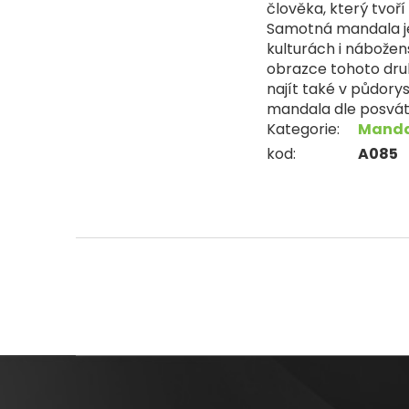
člověka, který tvoř
Samotná mandala je
kulturách i nábožens
obrazce tohoto druh
najít také v půdory
mandala dle posvát
Kategorie
:
Manda
kod
:
A085
Z
á
p