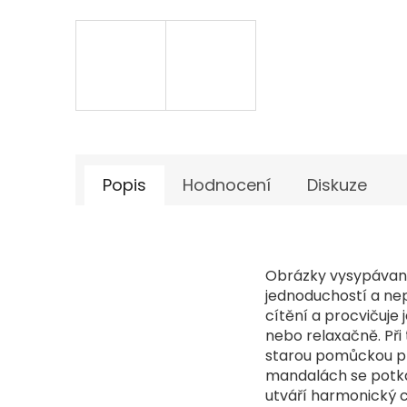
Popis
Hodnocení
Diskuze
Obrázky vysypávané
jednoduchostí a nep
cítění a procvičuje
nebo relaxačně. Při
starou pomůckou při
mandalách se potká
utváří harmonický c