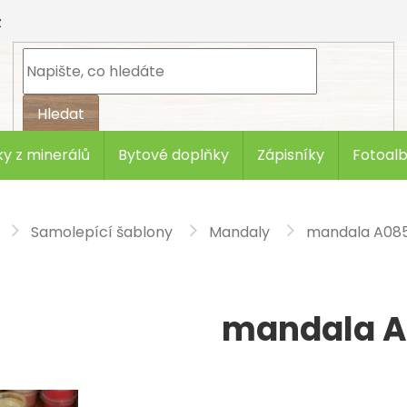
z
Hledat
y z minerálů
Bytové doplňky
Zápisníky
Fotoal
Samolepící šablony
Mandaly
mandala A08
mandala 