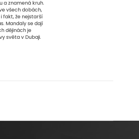
tu a znamená kruh.
 ve všech dobách,
 fakt, že nejstarší
s. Mandaly se dají
h dějinách je
 světa v Dubaji.