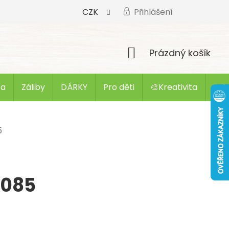
CZK
Přihlášení
Nákupní
Prázdný košík
košík
ba
Záliby
DÁRKY
Pro děti
🎨Kreativita
Zak
5
A085