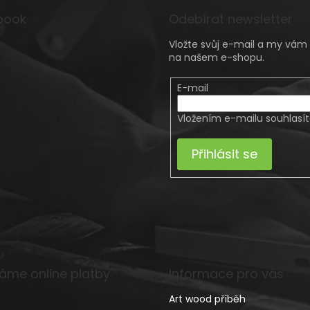
book
Odebírat newsletter
Vložte svůj e-mail a my vá
na našem e-shopu.
E-mail
Vložením e-mailu souhlasí
Přihlásit se
máme online platby
Informace pro vás
Art wood příběh