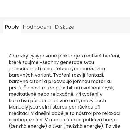
Popis
Hodnocení
Diskuze
Obrázky vysypávané pískem je kreativní tvoření,
které zaujme všechny generace svou
jednoduchostí a nepřeberným množstvím
barevných variant. Tvoření rozvíjí fantazii,
barevné cítění a procvičuje jemnou motoriku
prstů. Činnost může působit na uvolnění mysli,
meditativně nebo relaxačně. Při tvoření v
kolektivu působí pozitivně na týmový duch.
Mandaly jsou velmi starou pomůckou při
meditaci. V dnešní době je to nástroj pro relaxaci
a sebepoznání. V mandalách se potkává barva
(ženská energie) a tvar (mužská energie). To vše