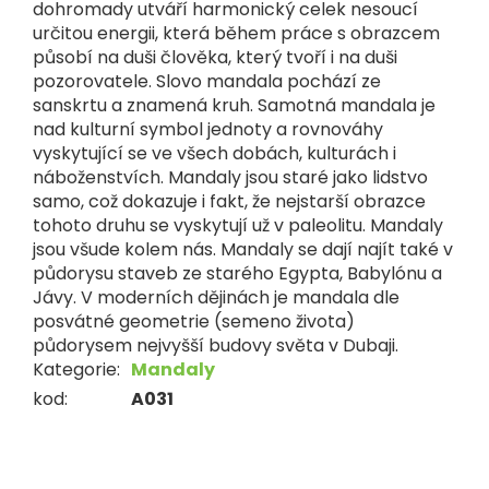
dohromady utváří harmonický celek nesoucí
určitou energii, která během práce s obrazcem
působí na duši člověka, který tvoří i na duši
pozorovatele. Slovo mandala pochází ze
sanskrtu a znamená kruh. Samotná mandala je
nad kulturní symbol jednoty a rovnováhy
vyskytující se ve všech dobách, kulturách i
náboženstvích. Mandaly jsou staré jako lidstvo
samo, což dokazuje i fakt, že nejstarší obrazce
tohoto druhu se vyskytují už v paleolitu. Mandaly
jsou všude kolem nás. Mandaly se dají najít také v
půdorysu staveb ze starého Egypta, Babylónu a
Jávy. V moderních dějinách je mandala dle
posvátné geometrie (semeno života)
půdorysem nejvyšší budovy světa v Dubaji.
Kategorie
:
Mandaly
kod
:
A031