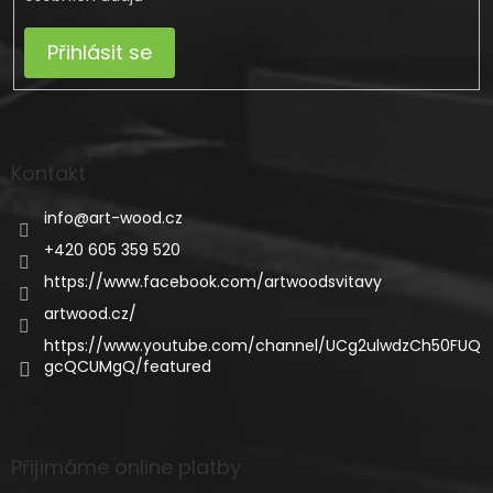
Přihlásit se
Kontakt
info
@
art-wood.cz
+420 605 359 520
https://www.facebook.com/artwoodsvitavy
artwood.cz/
https://www.youtube.com/channel/UCg2ulwdzCh50FUQ
gcQCUMgQ/featured
Přijímáme online platby