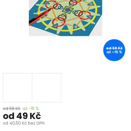
od 58 Kč
až –15 %
od 58 Kč
až –15 %
od
49 Kč
od
40,50 Kč
bez DPH