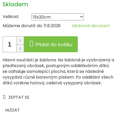
Měrná
Skladem
cena:
Velikost
Můžeme doručit do:
11.8.2026
Možnosti doručení
Přidat do košíku
Hlavní součástí je šablona. Na šabloně je vyobrazený a
předřezaný obrázek, postupným odděláváním dílků
se odhaluje samolepící plocha, která se následně
vysypává různě barevným pískem. Po oddělání všech
dílků vznikne hotový, celistvě vysypaný obrázek.
ZEPTAT SE
HLÍDAT