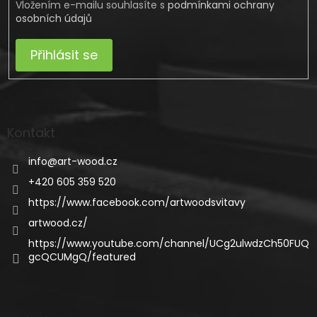
Vložením e-mailu souhlasíte s
podmínkami ochrany
osobních údajů
Přihlásit se
Kontakt
info
@
art-wood.cz
+420 605 359 520
https://www.facebook.com/artwoodsvitavy
artwood.cz/
https://www.youtube.com/channel/UCg2ulwdzCh50FUQ
gcQCUMgQ/featured