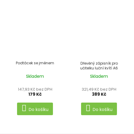
Podtácek se jménem
Dřevěný zápisník pro
učitelku luční kvítí A6
Skladem
Skladem
Průměrné
hodnocení
147,93 Kč bez DPH
321,49 Kč bez DPH
produktu
179 Kč
389 Kč
je
5,0
Do košíku
Do košíku
z
5
hvězdiček.