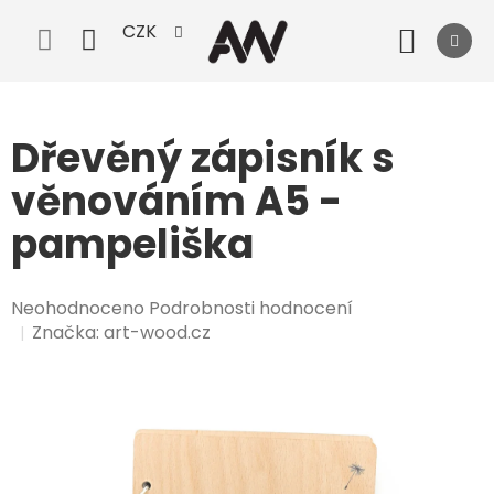
Přejít
CZK
na
Nák
obsah
koší
Dřevěný zápisník s
věnováním A5 -
pampeliška
Průměrné
Neohodnoceno
Podrobnosti hodnocení
hodnocení
Značka:
art-wood.cz
produktu
je
0,0
z
5
hvězdiček.