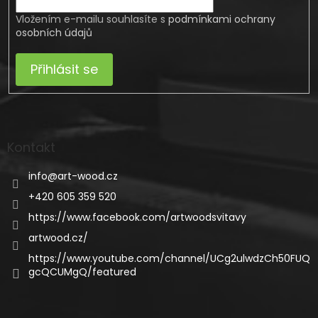
Vložením e-mailu souhlasíte s
podmínkami ochrany
osobních údajů
Přihlásit se
Kontakt
info
@
art-wood.cz
+420 605 359 520
https://www.facebook.com/artwoodsvitavy
artwood.cz/
https://www.youtube.com/channel/UCg2ulwdzCh50FUQ
gcQCUMgQ/featured