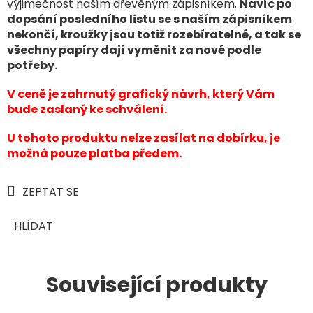
výjimečnost naším dřevěným zápisníkem.
Navíc po
dopsání posledního listu se s naším zápisníkem
nekončí, kroužky jsou totiž rozebíratelné, a tak se
všechny papíry dají vyměnit za nové podle
potřeby.
V ceně je zahrnutý grafický návrh, který Vám
bude zaslaný ke schválení.
U tohoto produktu nelze zasílat na dobírku, je
možná pouze platba předem.
ZEPTAT SE
HLÍDAT
Související produkty