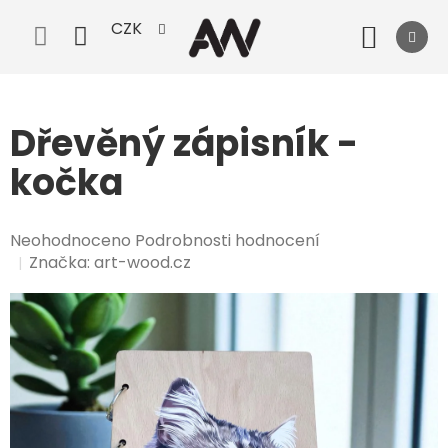
Přejít
CZK
na
Nák
obsah
koší
Dřevěný zápisník -
kočka
Průměrné
Neohodnoceno
Podrobnosti hodnocení
hodnocení
Značka:
art-wood.cz
produktu
je
0,0
z
5
hvězdiček.