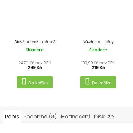
Dřevěná brož - kočka 2
Náušnice - kočky
Skladem
Skladem
Průměrné
Průměrné
hodnocení
hodnocení
247,11 Kč bez DPH
180,99 Kč bez DPH
produktu
produktu
299 Kč
219 Kč
je
je
3,0
5,0
Do košíku
Do košíku
z
z
5
5
hvězdiček.
hvězdiček.
Popis
Podobné (8)
Hodnocení
Diskuze