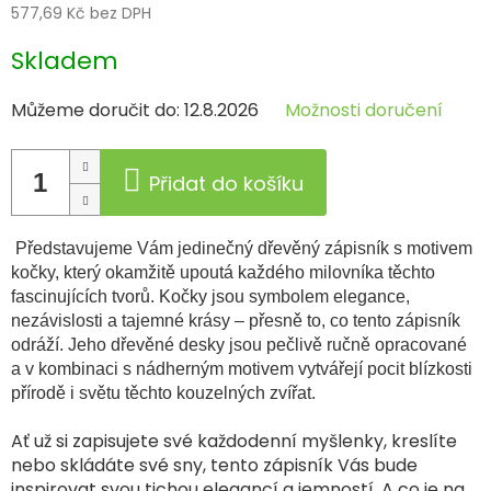
577,69 Kč bez DPH
Měrná
Skladem
cena:
Můžeme doručit do:
12.8.2026
Možnosti doručení
Přidat do košíku
Představujeme Vám jedinečný dřevěný zápisník s motivem
kočky, který okamžitě upoutá každého milovníka těchto
fascinujících tvorů. Kočky jsou symbolem elegance,
nezávislosti a tajemné krásy – přesně to, co tento zápisník
odráží. Jeho dřevěné desky jsou pečlivě ručně opracované
a v kombinaci s nádherným motivem vytvářejí pocit blízkosti
přírodě i světu těchto kouzelných zvířat.
Ať už si zapisujete své každodenní myšlenky, kreslíte
nebo skládáte své sny, tento zápisník Vás bude
inspirovat svou tichou elegancí a jemností. A co je na