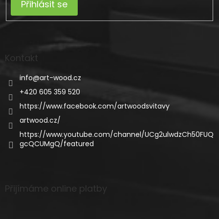
Přihlásit se
Kontakt
info
@
art-wood.cz
+420 605 359 520
https://www.facebook.com/artwoodsvitavy
artwood.cz/
https://www.youtube.com/channel/UCg2ulwdzCh50FUQ
gcQCUMgQ/featured
Přijímáme online platby