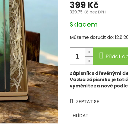
399 Kč
329,75 Kč bez DPH
Měrná
Skladem
cena:
Můžeme doručit do:
12.8.2
Přidat d
Zápisník s dřevěnými de
Vazba zápisníku je toti
vyměníte za nové podle 
ZEPTAT SE
HLÍDAT