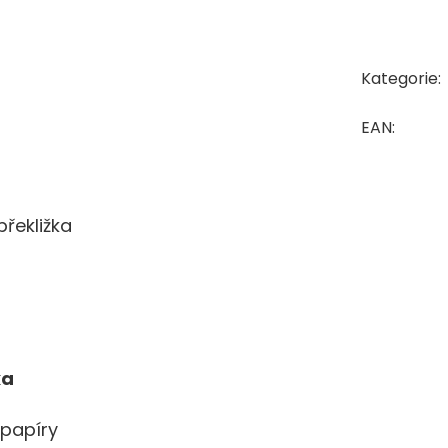
Kategorie
:
EAN
:
překližka
ka
papíry