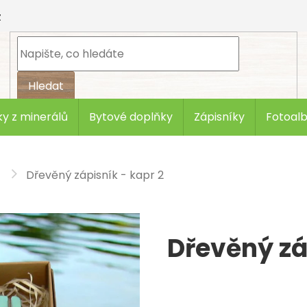
z
Hledat
y z minerálů
Bytové doplňky
Zápisníky
Fotoal
Dřevěný zápisník - kapr 2
Dřevěný zá
čka:
art-wood.cz