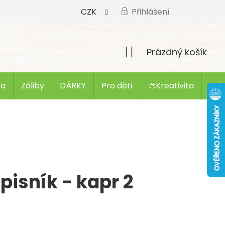
CZK
Přihlášení
Nákupní
Prázdný košík
košík
ba
Záliby
DÁRKY
Pro děti
🎨Kreativita
Zak
pisník - kapr 2