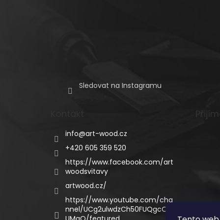
Sledovat na Instagramu
Kontakt
Přijí
info
@
art-wood.cz
+420 605 359 520
https://www.facebook.com/art
woodsvitavy
artwood.cz/
https://www.youtube.com/cha
nnel/UCg2ulwdzCh50FUQgcQC
UMgQ/featured
Tento web 