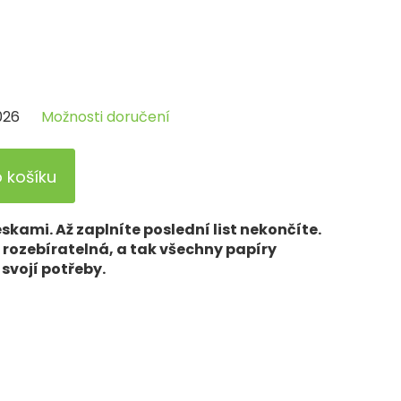
026
Možnosti doručení
o košíku
skami. Až zaplníte poslední list nekončíte.
ž rozebíratelná, a tak všechny papíry
svojí potřeby.