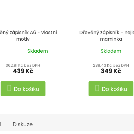
ěný zápisník A6 - vlastní
Dřevěný zápisník - nejl
motiv
maminka
Skladem
Skladem
ěrné
ocení
ktu
362,81 Kč bez DPH
288,43 Kč bez DPH
439 Kč
349 Kč
Do košíku
Do košíku
iček.
í
Diskuze