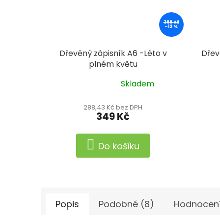
399 Kč
–12 %
Dřevěný zápisník A6 -Léto v
Dřev
plném květu
Skladem
Průměrné
Prům
hodnocení
hodn
produktu
produ
288,43 Kč bez DPH
349 Kč
je
je
5,0
5,0
z
z
Do košíku
5
5
hvězdiček.
hvězd
Popis
Podobné (8)
Hodnocen