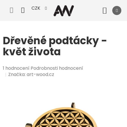
Přejít
CZK
na
Nák
obsah
koší
Dřevěné podtácky -
květ života
Průměrné
1 hodnocení
Podrobnosti hodnocení
hodnocení
Značka:
art-wood.cz
produktu
je
5,0
z
5
hvězdiček.