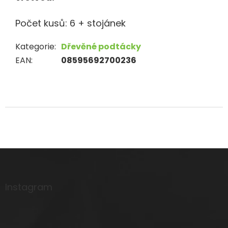
Počet kusů: 6 + stojánek
Kategorie
:
Dřevěné podtácky
EAN
:
08595692700236
Z
á
p
a
Instagram
t
í