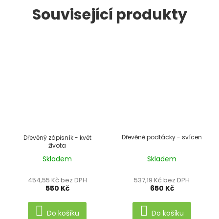
Související produkty
Dřevěné podtácky - svícen
Dřevěný zápisník - květ
života
Skladem
Skladem
Průměrné
hodnocení
454,55 Kč bez DPH
537,19 Kč bez DPH
produktu
550 Kč
650 Kč
je
5,0
Do košíku
Do košíku
z