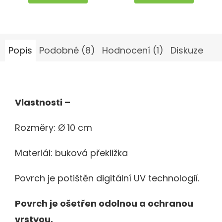
5
hvězdiček.
Popis
Podobné (8)
Hodnocení (1)
Diskuze
Vlastnosti –
Rozměry: Ø 10 cm
Materiál: buková překližka
Povrch je potištěn digitální UV technologií.
Povrch je ošetřen odolnou a ochranou
vrstvou.