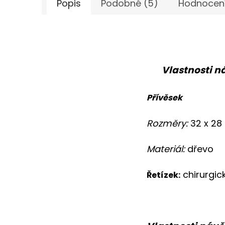
Popis
Podobné (5)
Hodnocení
Vlastnosti n
Přívěsek
Rozměry:
32 x 2
Materiál:
dřevo
chirurgic
Řetízek: