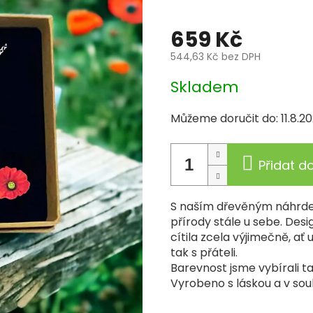
:
art-wood.cz
659 Kč
544,63 Kč bez DPH
Měrná
Skladem
cena:
Můžeme doručit do:
11.8.2
Přidat d
S naším dřevěným náhrde
přírody stále u sebe. Desi
cítila zcela výjimečně, ať 
tak s přáteli.
Barevnost jsme vybírali ta
Vyrobeno s láskou a v sou