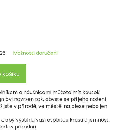
026
Možnosti doručení
o košíku
lníkem a náušnicemi můžete mít kousek
gn byl navržen tak, abyste se při jeho nošení
už jste v přírodě, ve městě, na plese nebo jen
k, aby vystihla vaší osobitou krásu a jemnost.
ladu s přírodou.