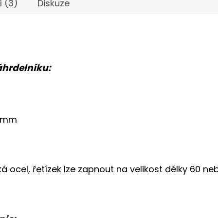
 (3)
Diskuze
áhrdelníku:
8 mm
ká ocel, řetízek lze zapnout na velikost délky 60 