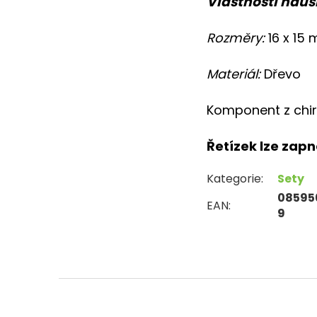
Vlastnosti náuš
Rozměry:
16 x 15
Materiál:
Dřevo
Komponent z chiru
Řetízek lze zapn
Kategorie
:
Sety
08595
EAN
:
9