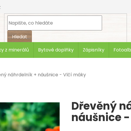
z
Hledat
y z minerálů
Bytové doplňky
Zápisníky
Fotoal
ný náhrdelník + náušnice - Vlčí máky
Dřevěný ná
náušnice -