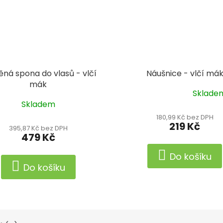
ěná spona do vlasů - vlčí
Náušnice - vlčí má
mák
Sklade
Průměrné
Skladem
hodnocení
produktu
180,99 Kč bez DPH
219 Kč
je
395,87 Kč bez DPH
479 Kč
5,0
z
Do košíku
5
Do košíku
hvězdiček.