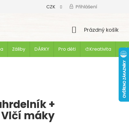
CZK
Přihlášení
Nákupní
Prázdný košík
košík
ba
Záliby
DÁRKY
Pro děti
🎨Kreativita
Zak
hrdelník +
 Vlčí máky