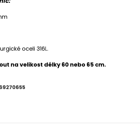
nic:
 mm
rgické oceli 316
L.
out na velikost délky 60 nebo 65 cm.
69270655