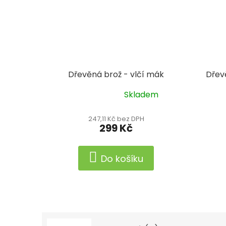
Dřevěná brož - vlčí mák
Dřev
Skladem
Průměrné
hodnocení
produktu
247,11 Kč bez DPH
299 Kč
je
5,0
z
Do košíku
5
hvězdiček.