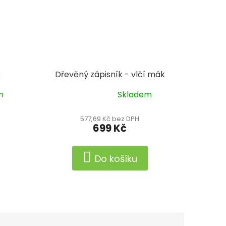
k
Dřevěný zápisník - vlčí mák
m
Skladem
Průměrné
hodnocení
produktu
577,69 Kč bez DPH
699 Kč
je
5,0
z
Do košíku
5
hvězdiček.