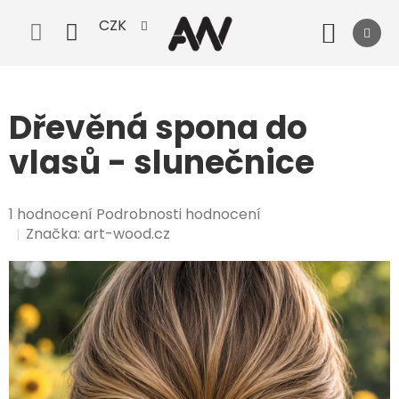
Přejít
CZK
na
Nák
obsah
koší
Dřevěná spona do
vlasů - slunečnice
Průměrné
1 hodnocení
Podrobnosti hodnocení
hodnocení
Značka:
art-wood.cz
produktu
je
5,0
z
5
hvězdiček.