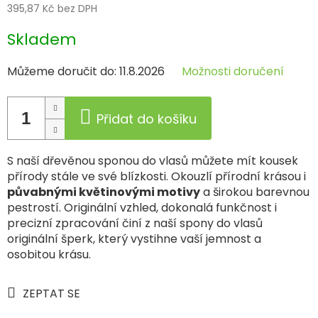
395,87 Kč bez DPH
Měrná
Skladem
cena:
Můžeme doručit do:
11.8.2026
Možnosti doručení
Přidat do košíku
S naší dřevěnou sponou do vlasů můžete mít kousek
přírody stále ve své blízkosti. Okouzlí přírodní krásou i
půvabnými květinovými motivy
a širokou barevnou
pestrostí. Originální vzhled, dokonalá funkčnost i
precizní zpracování činí z naší spony do vlasů
originální šperk, který vystihne vaší jemnost a
osobitou krásu.
ZEPTAT SE