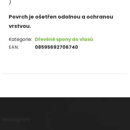
)
Povrch je ošetřen odolnou a ochranou
vrstvou.
Kategorie
:
Dřevěné spony do vlasů
EAN
:
08595692706740
Z
á
p
a
Instagram
t