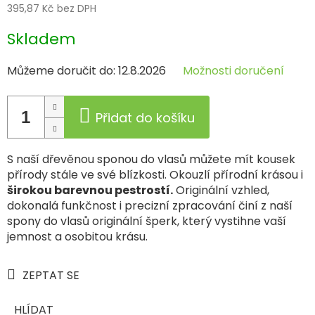
395,87 Kč bez DPH
Měrná
Skladem
cena:
Můžeme doručit do:
12.8.2026
Možnosti doručení
Přidat do košíku
S naší dřevěnou sponou do vlasů můžete mít kousek
přírody stále ve své blízkosti. Okouzlí přírodní krásou i
širokou barevnou pestrostí.
Originální vzhled,
dokonalá funkčnost i precizní zpracování činí z naší
spony do vlasů originální šperk, který vystihne vaší
jemnost a osobitou krásu.
ZEPTAT SE
HLÍDAT