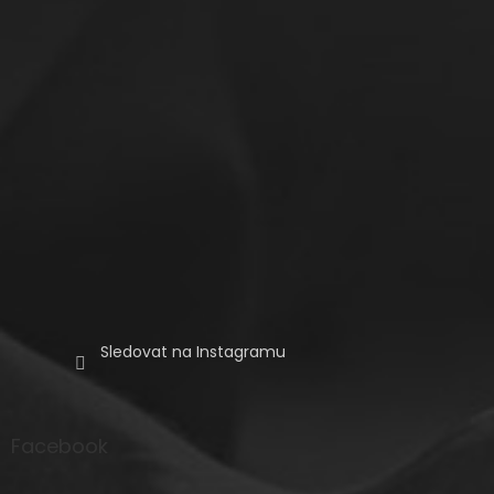
í
Sledovat na Instagramu
Facebook