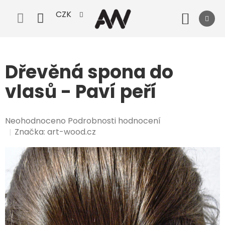
Přejít
CZK
na
Nák
obsah
koší
Dřevěná spona do
vlasů - Paví peří
Průměrné
Neohodnoceno
Podrobnosti hodnocení
hodnocení
Značka:
art-wood.cz
produktu
je
0,0
z
5
hvězdiček.