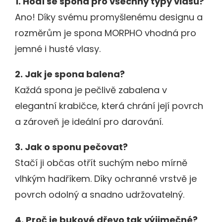
1. Hodí se spona pro všechny typy vlasů?
Ano! Díky svému promyšlenému designu a
rozměrům je spona MORPHO vhodná pro
jemné i husté vlasy.
2. Jak je spona balena?
Každá spona je pečlivě zabalena v
elegantní krabičce, která chrání její povrch
a zároveň je ideální pro darování.
3. Jak o sponu pečovat?
Stačí ji občas otřít suchým nebo mírně
vlhkým hadříkem. Díky ochranné vrstvě je
povrch odolný a snadno udržovatelný.
4. Proč je bukové dřevo tak výjimečné?