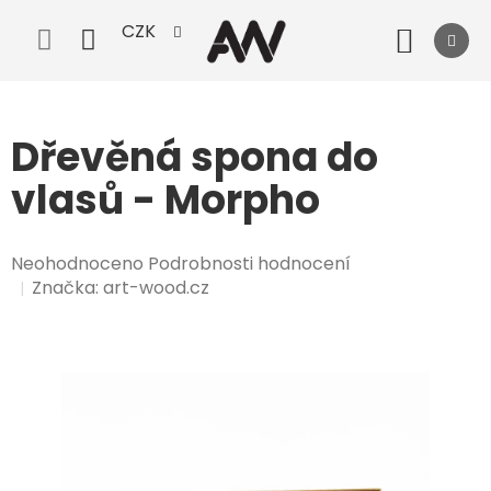
Přejít
CZK
na
Nák
obsah
koší
Dřevěná spona do
vlasů - Morpho
Průměrné
Neohodnoceno
Podrobnosti hodnocení
hodnocení
Značka:
art-wood.cz
produktu
je
0,0
z
5
hvězdiček.