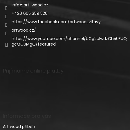
info
@
art-wood.cz
+420 605 359 520
https://www.facebook.com/artwoodsvitavy
artwood.cz/
https://www.youtube.com/channel/UCg2ulwdzCh50FUQ
gcQCUMgQ/featured
Přijímáme online platby
Informace pro vás
Art wood příběh