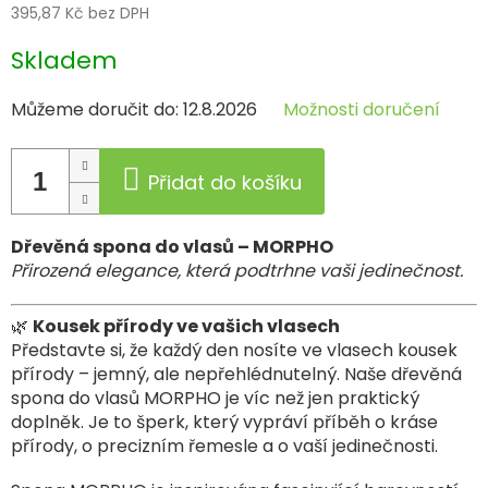
395,87 Kč bez DPH
Měrná
Skladem
cena:
Můžeme doručit do:
12.8.2026
Možnosti doručení
Přidat do košíku
Dřevěná spona do vlasů – MORPHO
Přirozená elegance, která podtrhne vaši jedinečnost.
🌿
Kousek přírody ve vašich vlasech
Představte si, že každý den nosíte ve vlasech kousek
přírody – jemný, ale nepřehlédnutelný. Naše dřevěná
spona do vlasů MORPHO je víc než jen praktický
doplněk. Je to šperk, který vypráví příběh o kráse
přírody, o precizním řemesle a o vaší jedinečnosti.