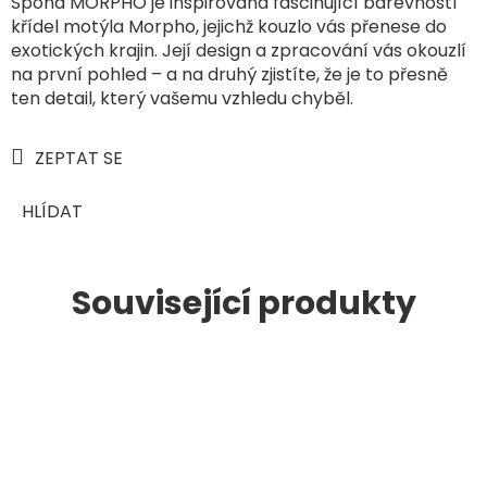
Spona MORPHO je inspirována fascinující barevností
křídel motýla Morpho, jejichž kouzlo vás přenese do
exotických krajin. Její design a zpracování vás okouzlí
na první pohled – a na druhý zjistíte, že je to přesně
ten detail, který vašemu vzhledu chyběl.
ZEPTAT SE
HLÍDAT
Související produkty