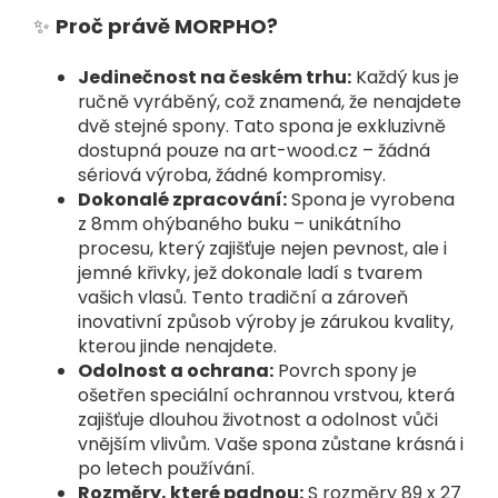
✨
Proč právě MORPHO?
Jedinečnost na českém trhu:
Každý kus je
ručně vyráběný, což znamená, že nenajdete
dvě stejné spony. Tato spona je exkluzivně
dostupná pouze na art-wood.cz – žádná
sériová výroba, žádné kompromisy.
Dokonalé zpracování:
Spona je vyrobena
z 8mm ohýbaného buku – unikátního
procesu, který zajišťuje nejen pevnost, ale i
jemné křivky, jež dokonale ladí s tvarem
vašich vlasů. Tento tradiční a zároveň
inovativní způsob výroby je zárukou kvality,
kterou jinde nenajdete.
Odolnost a ochrana:
Povrch spony je
ošetřen speciální ochrannou vrstvou, která
zajišťuje dlouhou životnost a odolnost vůči
vnějším vlivům. Vaše spona zůstane krásná i
po letech používání.
Rozměry, které padnou:
S rozměry 89 x 27