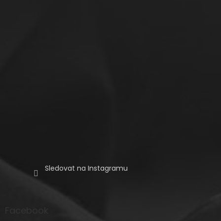
t
í
Sledovat na Instagramu
Facebook