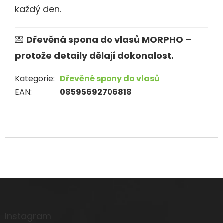
každý den.
💌
Dřevěná spona do vlasů MORPHO –
protože detaily dělají dokonalost.
Kategorie
:
Dřevěné spony do vlasů
EAN
:
08595692706818
Z
á
p
a
Instagram