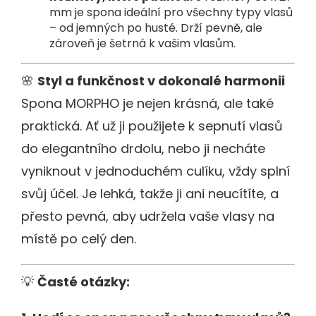
mm je spona ideální pro všechny typy vlasů
– od jemných po husté. Drží pevně, ale
zároveň je šetrná k vašim vlasům.
🌸
Styl a funkčnost v dokonalé harmonii
Spona MORPHO je nejen krásná, ale také
praktická. Ať už ji použijete k sepnutí vlasů
do elegantního drdolu, nebo ji necháte
vyniknout v jednoduchém culíku, vždy splní
svůj účel. Je lehká, takže ji ani neucítíte, a
přesto pevná, aby udržela vaše vlasy na
místě po celý den.
💡
Časté otázky: