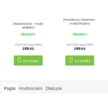
Provázkový náramek -
motýl Morpho
Dřevěná brož - motýl
MORPHO
Skladem
Skladem
Průměrné
hodnocení
247,11 Kč bez DPH
247,11 Kč bez DPH
produktu
299 Kč
299 Kč
je
5,0
Do košíku
Do košíku
z
5
hvězdiček.
Popis
Hodnocení
Diskuze