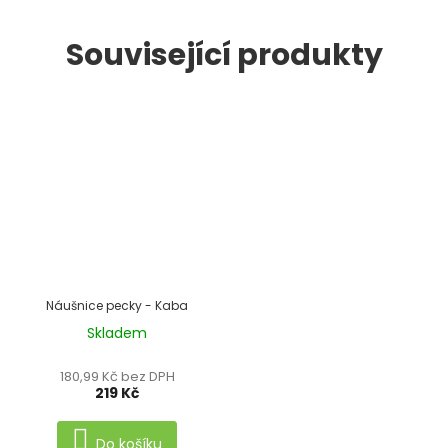
Související produkty
Náušnice pecky - Kaba
Skladem
Průměrné
hodnocení
180,99 Kč bez DPH
produktu
219 Kč
je
5,0
Do košíku
z