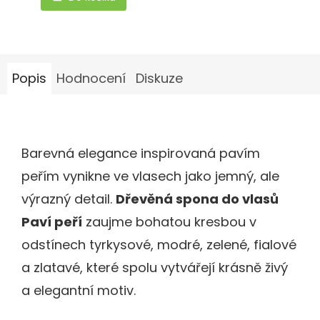
5
hvězdiček.
Popis
Hodnocení
Diskuze
Barevná elegance inspirovaná pavím
peřím vynikne ve vlasech jako jemný, ale
výrazný detail.
Dřevěná spona do vlasů
Paví peří
zaujme bohatou kresbou v
odstínech tyrkysové, modré, zelené, fialové
a zlatavé, které spolu vytvářejí krásně živý
a elegantní motiv.