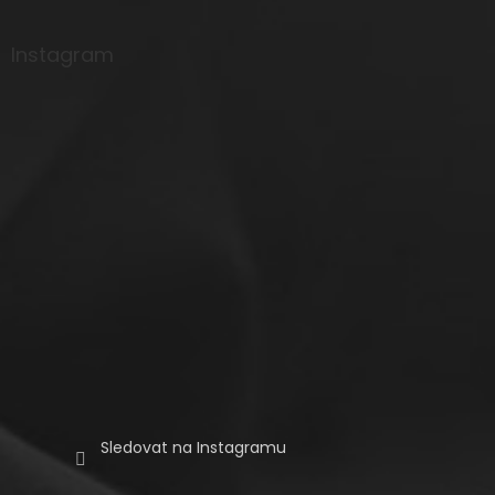
á
p
a
Instagram
t
í
Sledovat na Instagramu