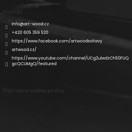
Kontakt
info
@
art-wood.cz
+420 605 359 520
https://www.facebook.com/artwoodsvitavy
artwood.cz/
https://www.youtube.com/channel/UCg2ulwdzCh50FUQ
gcQCUMgQ/featured
Přijímáme online platby