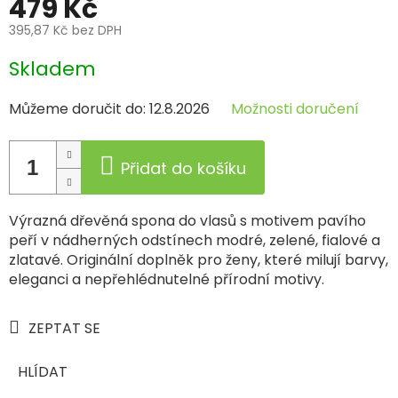
479 Kč
395,87 Kč bez DPH
Měrná
Skladem
cena:
Můžeme doručit do:
12.8.2026
Možnosti doručení
Přidat do košíku
Výrazná dřevěná spona do vlasů s motivem pavího
peří v nádherných odstínech modré, zelené, fialové a
zlatavé. Originální doplněk pro ženy, které milují barvy,
eleganci a nepřehlédnutelné přírodní motivy.
ZEPTAT SE
HLÍDAT