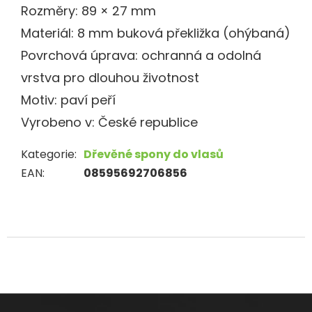
Rozměry: 89 × 27 mm
Materiál: 8 mm buková překližka (ohýbaná)
Povrchová úprava: ochranná a odolná
vrstva pro dlouhou životnost
Motiv: paví peří
Vyrobeno v: České republice
Kategorie
:
Dřevěné spony do vlasů
EAN
:
08595692706856
Z