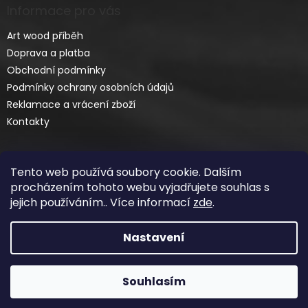
Informace pro vás
Art wood příběh
Doprava a platba
Obchodní podmínky
Podmínky ochrany osobních údajů
Reklamace a vrácení zboží
Kontakty
Tento web používá soubory cookie. Dalším
procházením tohoto webu vyjadřujete souhlas s
jejich používáním.. Více informací
zde
.
Vytvořil Shoptet
Nastavení
Copyright 2026
ART-WOOD.CZ
. Všechna práva
Souhlasím
vyhrazena.