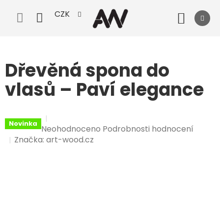
Přejít
CZK
na
Nák
obsah
koší
Dřevěná spona do
vlasů – Paví elegance
Novinka
Průměrné
Neohodnoceno
Podrobnosti hodnocení
hodnocení
Značka:
art-wood.cz
produktu
je
0,0
z
5
hvězdiček.